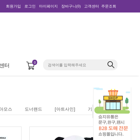
회원가입
로그인
마이페이지
장바구니(
0
)
고객센터
주문조회
0
센터
아모스
도너랜드
[아트사인]
기타