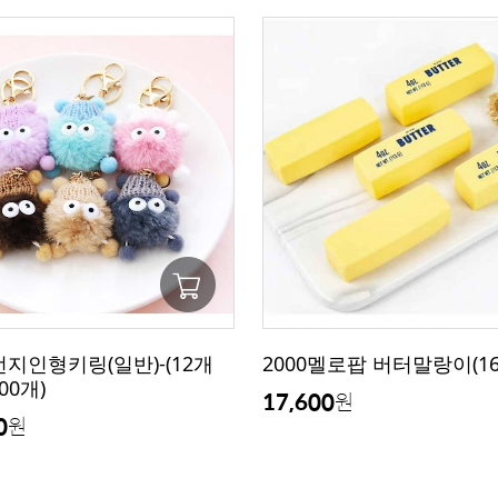
지인형키링(일반)-(12개
2000멜로팝 버터말랑이(16
00개)
17,600
원
0
원