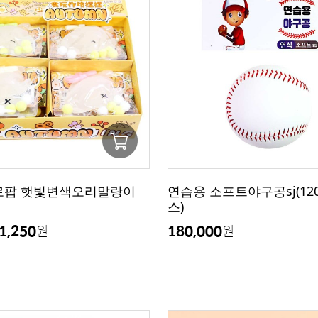
멜로팝 햇빛변색오리말랑이
연습용 소프트야구공sj(12
스)
1,250
180,000
원
원