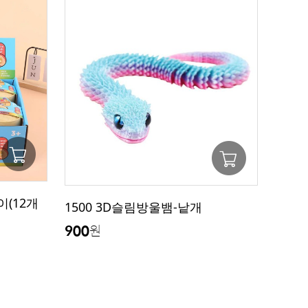
(12개
1500 3D슬림방울뱀-낱개
900
원