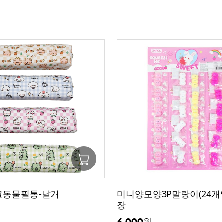
체크동물필통-낱개
미니양모양3P말랑이(24개
장
6,000
원