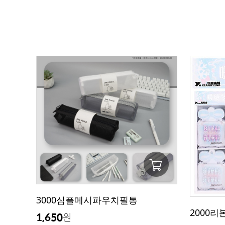
3000심플메시파우치필통
2000리
1,650
원