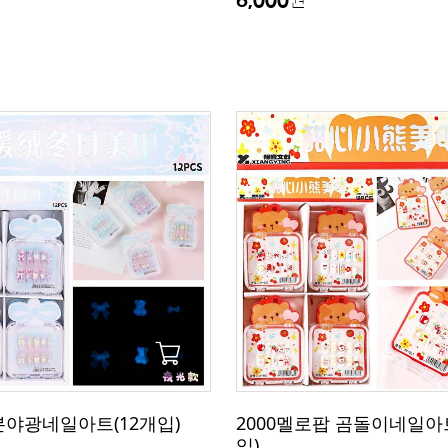
본야광네일아트(12개입)
2000멜로팝 곰돌이네일아트
입)