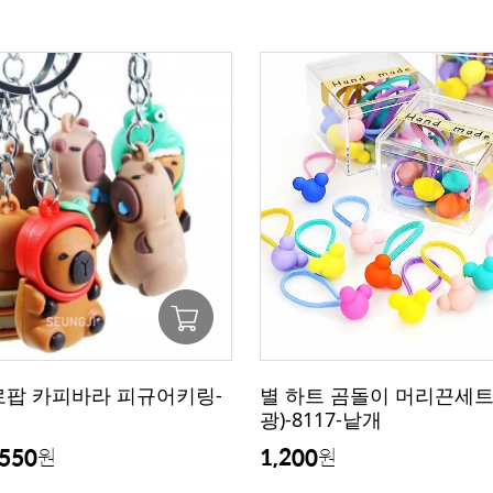
멜로팝 카피바라 피규어키링-
별 하트 곰돌이 머리끈세트
광)-8117-낱개
550
1,200
원
원