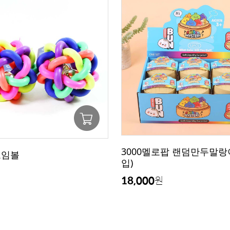
3000멜로팝 랜덤만두말랑이
꼬임볼
입)
18,000
원