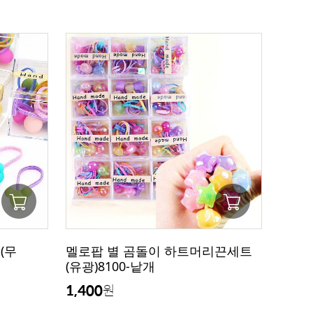
(무
멜로팝 별 곰돌이 하트머리끈세트
(유광)8100-낱개
1,400
원