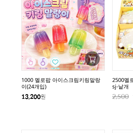
1000 멜로팝 아이스크림키링말랑
2500
이(24개입)
sj-낱개
2,500
13,200
원