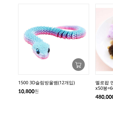
1500 3D슬림방울뱀(12개입)
멜로팝 먼
x50봉=6
10,800
원
480,00