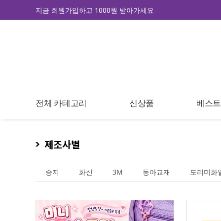
지금 회원가입하고 1000원 받아가세요
전체 카테고리
신상품
베스
제조사별
승지
화신
3M
동아교재
도리미화