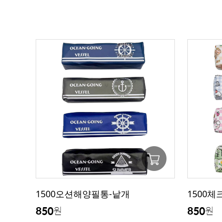
1500오션해양필통-낱개
1500
850
850
원
원