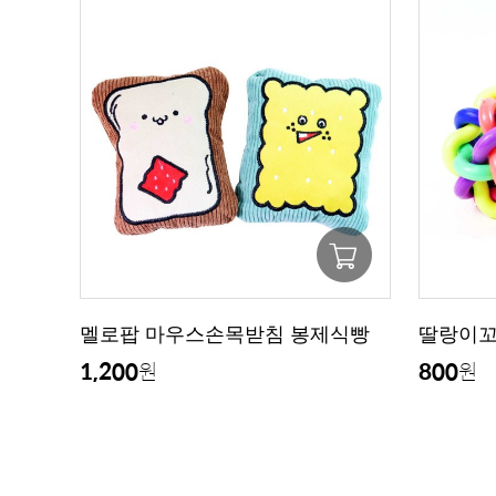
멜로팝 마우스손목받침 봉제식빵
딸랑이
1,200
800
원
원