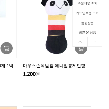
주문배송 조회
카드영수증 조회
찜한상품
최근 본 상품
0개 1박
마우스손목받침 애니멀봉제인형
1,200
원