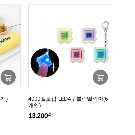
개)
4000멜로팝 LED4구블럭딸깍이(6
개입)
13,200
원