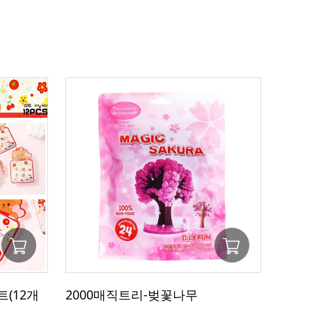
(12개
2000매직트리-벚꽃나무