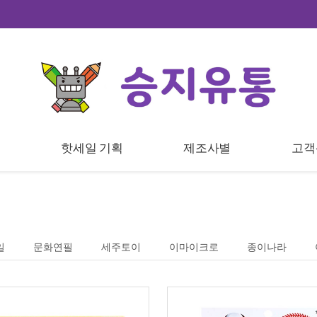
트
핫세일 기획
제조사별
고객
일
문화연필
세주토이
이마이크로
종이나라