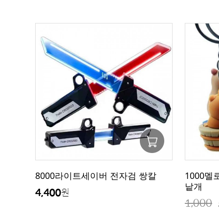
8000라이트세이버 전자검 쌍칼
1000
낱개
4,400
원
1,000