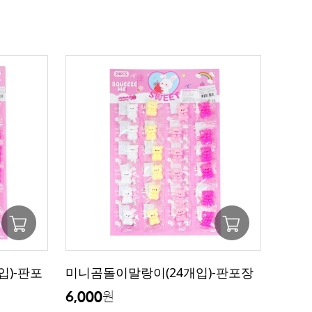
입)-판포
미니곰돌이말랑이(24개입)-판포장
6,000
원