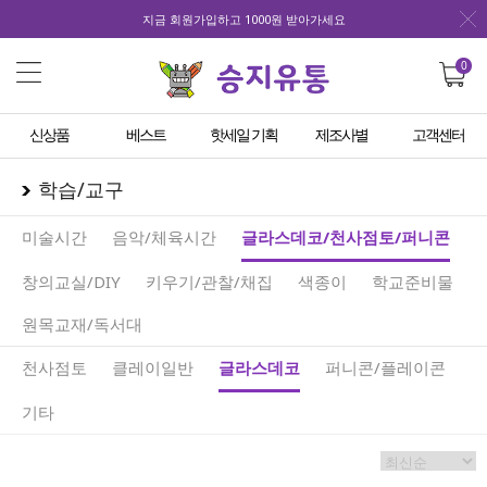
지금 회원가입하고 1000원 받아가세요
0
신상품
베스트
핫세일 기획
제조사별
고객센터
학습/교구
미술시간
음악/체육시간
글라스데코/천사점토/퍼니콘
창의교실/DIY
키우기/관찰/채집
색종이
학교준비물
원목교재/독서대
천사점토
클레이일반
글라스데코
퍼니콘/플레이콘
기타