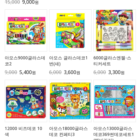
15,000
9,000
원
아모스9000글라스데
아모스 글라스데코1
6000글라스엔젤-스
코2
번(새)
티커세트
9,000
5,400
6,000
3,600
6,000
3,300
원
원
원
12000 비즈데코 10
아모스18000글라스
아모스13000글라스
색
데코 컨페티3
데코369썬데코세트1