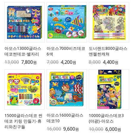
아모스13000글라스
아모스7000비즈데코
도너랜드8000글라스
데코썬데코-별자리
6색
엔젤썬캐쳐
13,000
7,800
7,000
4,200
8,000
4,400
원
원
원
아모스16000글라스
15000글라스데코 썬
10000글라스데코3
데코10
데코 키링 만들기-휴
(야광)-아모스
리와친구들
16,000
9,600
10,000
6,000
원
원