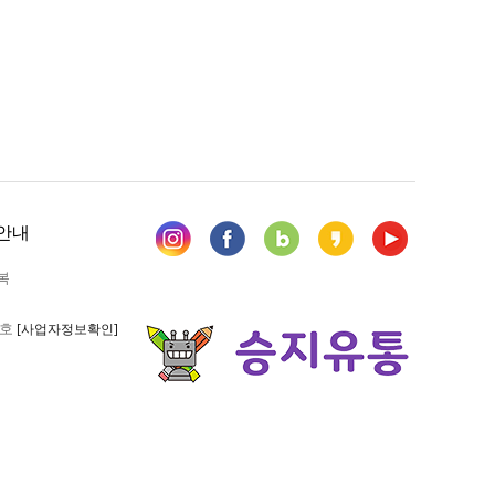
안내
복
6호
[사업자정보확인]