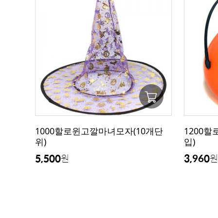
1000할로윈고깔마녀모자(10개단
1200
위)
입)
5,500
3,960
원
원