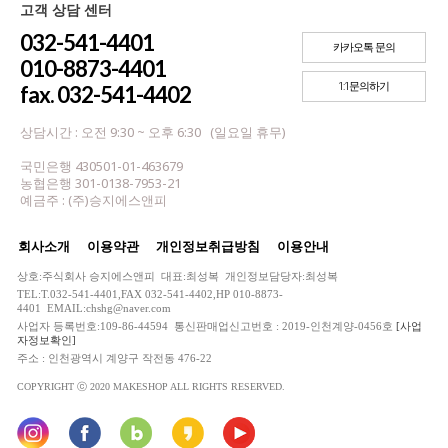
고객 상담 센터
032-541-4401
카카오톡 문의
010-8873-4401
1:1문의하기
fax. 032-541-4402
상담시간 : 오전 9:30 ~ 오후 6:30 (일요일 휴무)
국민은행 430501-01-463679
농협은행 301-0138-7953-21
예금주 : (주)승지에스앤피
회사소개
이용약관
개인정보취급방침
이용안내
상호:주식회사 승지에스앤피 대표:최성복 개인정보담당자:최성복
TEL:T.032-541-4401,FAX 032-541-4402,HP 010-8873-
4401 EMAIL:chshg@naver.com
사업자 등록번호:109-86-44594 통신판매업신고번호 : 2019-인천계양-0456호
[사업
자정보확인]
주소 : 인천광역시 계양구 작전동 476-22
COPYRIGHT ⓒ 2020 MAKESHOP ALL RIGHTS RESERVED.