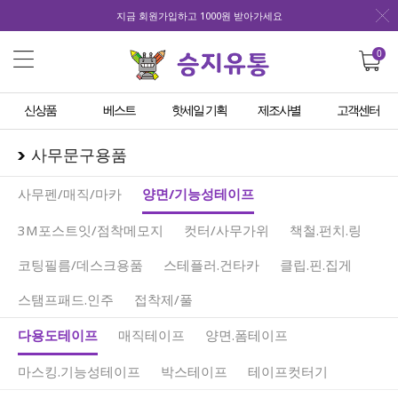
지금 회원가입하고 1000원 받아가세요
0
신상품
베스트
핫세일 기획
제조사별
고객센터
사무문구용품
사무펜/매직/마카
양면/기능성테이프
3M포스트잇/점착메모지
컷터/사무가위
책철.펀치.링
코팅필름/데스크용품
스테플러.건타카
클립.핀.집게
스탬프패드.인주
접착제/풀
다용도테이프
매직테이프
양면.폼테이프
마스킹.기능성테이프
박스테이프
테이프컷터기