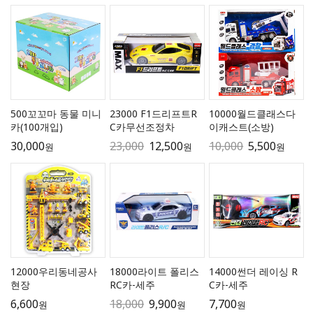
500꼬꼬마 동물 미니
23000 F1드리프트R
10000월드클래스다
카(100개입)
C카무선조정차
이캐스트(소방)
30,000
23,000
12,500
10,000
5,500
원
원
원
12000우리동네공사
18000라이트 폴리스
14000썬더 레이싱 R
현장
RC카-세주
C카-세주
6,600
18,000
9,900
7,700
원
원
원