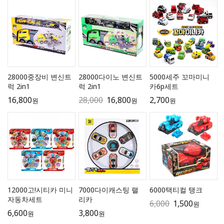
28000중장비 변신트
28000다이노 변신트
5000세주 꼬마미니
럭 2in1
럭 2in1
카6p세트
16,800
28,000
16,800
2,700
원
원
원
12000고!시티카 미니
7000다이캐스팅 랠
6000택티컬 탱크
자동차세트
리카
6,000
1,500
원
6,600
3,800
원
원