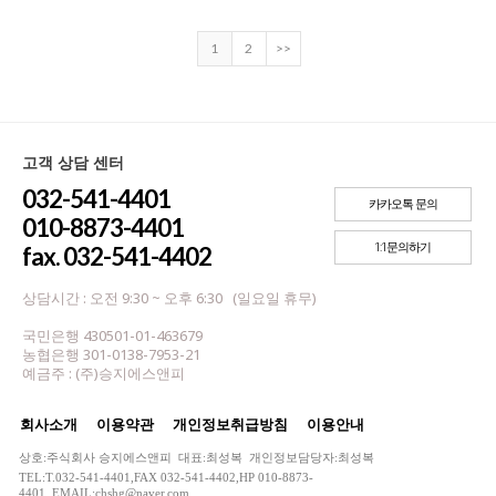
1
2
>>
고객 상담 센터
032-541-4401
카카오톡 문의
010-8873-4401
1:1문의하기
fax. 032-541-4402
상담시간 : 오전 9:30 ~ 오후 6:30 (일요일 휴무)
국민은행 430501-01-463679
농협은행 301-0138-7953-21
예금주 : (주)승지에스앤피
회사소개
이용약관
개인정보취급방침
이용안내
상호:주식회사 승지에스앤피 대표:최성복 개인정보담당자:최성복
TEL:T.032-541-4401,FAX 032-541-4402,HP 010-8873-
4401 EMAIL:chshg@naver.com