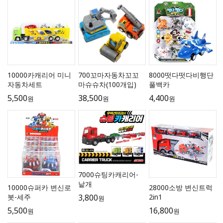
10000카캐리어 미니
700꼬마자동차꼬꼬
8000떳다떳다비행단
자동차세트
마슈슈차(100개입)
풀백카
5,500
38,500
4,400
원
원
원
7000슈팅카캐리어-
낱개
10000슈퍼카 변신로
28000소방 변신트럭
봇-세주
2in1
3,800
원
5,500
16,800
원
원