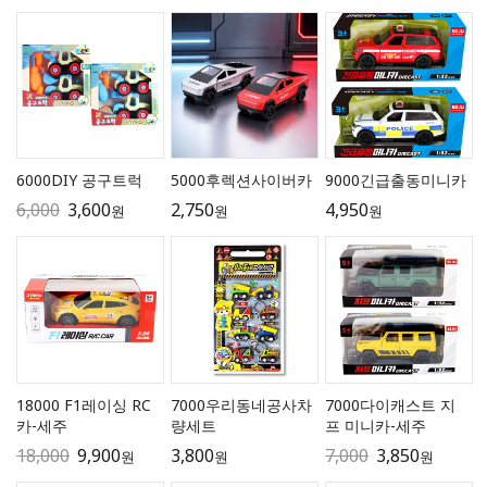
6000DIY 공구트럭
5000후렉션사이버카
9000긴급출동미니카
6,000
3,600
2,750
4,950
원
원
원
18000 F1레이싱 RC
7000우리동네공사차
7000다이캐스트 지
카-세주
량세트
프 미니카-세주
18,000
9,900
3,800
7,000
3,850
원
원
원