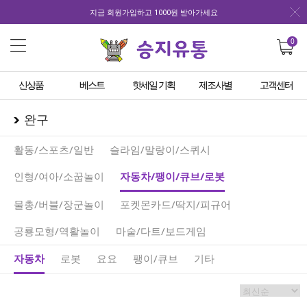
지금 회원가입하고 1000원 받아가세요
0
신상품
베스트
핫세일 기획
제조사별
고객센터
완구
활동/스포츠/일반
슬라임/말랑이/스퀴시
인형/여아/소꿉놀이
자동차/팽이/큐브/로봇
물총/버블/장군놀이
포켓몬카드/딱지/피규어
공룡모형/역활놀이
마술/다트/보드게임
자동차
로봇
요요
팽이/큐브
기타