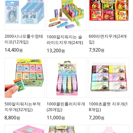
2000시나모롤수정테
600라면지우개(24개
1000잘지워지는 슬
이프(12개입)
입)
라이드지우개(24개)
14,400
7,920
13,200
원
원
원
500잘지워지는부적
1000클린롤러지우개
1000초콜렛 지우개(1
지우개(32개입)
(20개입)
8개입)
8,800
11,000
7,200
원
원
원