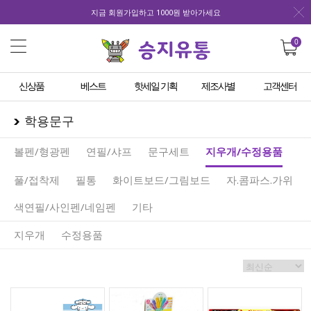
지금 회원가입하고 1000원 받아가세요
0
신상품
베스트
핫세일 기획
제조사별
고객센터
학용문구
볼펜/형광펜
연필/샤프
문구세트
지우개/수정용품
풀/접착제
필통
화이트보드/그림보드
자.콤파스.가위
색연필/사인펜/네임펜
기타
지우개
수정용품