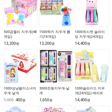
500곰젤리 지우개(48
1500럭키 지우개 뽑
1000위시캣 슬라이
개입)
기(16개입)
딩 지우개(24개입)
13,200
13,200
14,400
원
원
원
1000성냥팔이소녀지
3000전동지우개-낱
1000슬라이드 지우
우개-낱개
개
개(24개입)-에리트
1,000
400
1,650
14,400
원
원
원