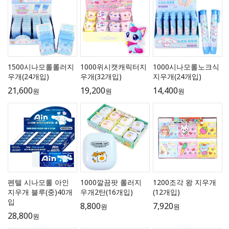
1500시나모롤롤러지
1000위시캣캐릭터지
1000시나모롤노크식
우개(24개입)
우개(32개입)
지우개(24개입)
21,600
19,200
14,400
원
원
원
펜텔 시나모롤 아인
1000깔끔팟 롤러지
1200조각 왕 지우개
지우개 블루(중)40개
우개2탄(16개입)
(12개입)
입
8,800
7,920
원
원
28,800
원