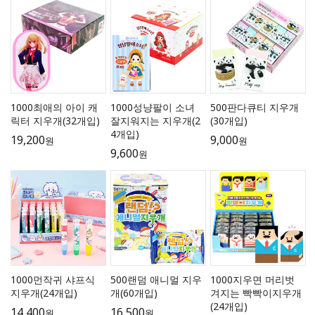
1000최애의 아이 캐
1000성냥팔이 소녀
500판다큐티 지우개
릭터 지우개(32개입)
잘지워지는 지우개(2
(30개입)
4개입)
19,200
9,000
원
원
9,600
원
1000먼작귀 샤프식
500랜덤 애니멀 지우
1000지우면 머리벗
지우개(24개입)
개(60개입)
겨지는 빡빡이지우개
(24개입)
14,400
16,500
원
원