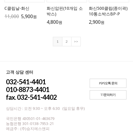
C클립날-화신
화신압핀(10개입 소
화신500클립(종이곽)
박스)
10통소박스BP-P
11,000
5,900
원
4,800
2,900
원
원
1
2
>>
고객 상담 센터
032-541-4401
카카오톡 문의
010-8873-4401
1:1문의하기
fax. 032-541-4402
상담시간 : 오전 9:30 ~ 오후 6:30 (일요일 휴무)
국민은행 430501-01-463679
농협은행 301-0138-7953-21
예금주 : (주)승지에스앤피