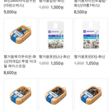
화신2600자석장구핀
행거용침핀-화신
행거용자이언트클립-
(10판소박스)
화신(10통1박스)
1,800
1,000
원
9,000
8,500
원
원
행거용육각푸쉬핀-화
행거용옷핀(소)-화신
행거용옷핀(대)-화신
신(10개입)-투명 아크
1,800
1,050
1,800
1,050
원
원
릴 케이스포장
8,600
원