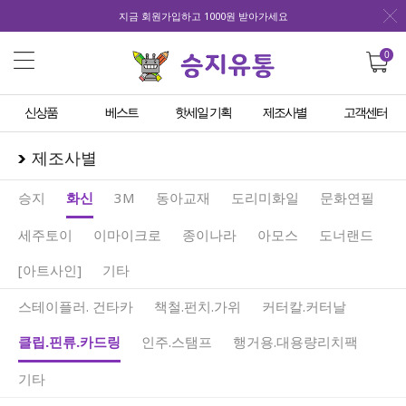
지금 회원가입하고 1000원 받아가세요
0
신상품
베스트
핫세일 기획
제조사별
고객센터
제조사별
승지
화신
3M
동아교재
도리미화일
문화연필
세주토이
이마이크로
종이나라
아모스
도너랜드
[아트사인]
기타
스테이플러. 건타카
책철.펀치.가위
커터칼.커터날
클립.핀류.카드링
인주.스탬프
행거용.대용량리치팩
기타