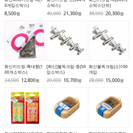
0개입소박스)
소박스)
소박스단위)
8,500
40,000
21,300
38,000
20,300
원
원
원
화신카드링-특대형(1
[화신]불독크립-중(50
화신불독크립(소)100
00개소박스)
입소박스)
개입
24,000
12,800
20,000
10,700
28,000
15,000
원
원
원