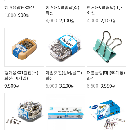
행거용압핀-화신
행거용C클립날(소)-
행거용C클립날(대)-
화신
화신
1,800
900
원
4,000
2,100
4,000
2,100
원
원
행거용301할핀(소)-
아일렛핀(실버,골드)-
더블클립[대](30개통)
화신(10개입)
화신
화신
9,500
6,000
3,200
6,600
3,550
원
원
원