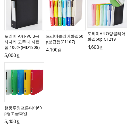
도리미A4 O링클리어
도리미 A4 PVC 3공
도리미클리어화일60
화일60p C1219
사다리 고주파 자료
p보급형(C1107)
4,600
집 100매(MD1808)
원
4,100
원
5,000
원
현풍투명프론티어60
p링고급화일
5,400
원