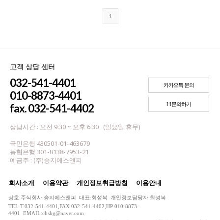
1
고객 상담 센터
032-541-4401
카카오톡 문의
010-8873-4401
1:1문의하기
fax. 032-541-4402
상담시간 : 오전 9:30 ~ 오후 6:30 (일요일 휴무)
국민은행 430501-01-463679
농협은행 301-0138-7953-21
예금주 : (주)승지에스앤피
회사소개
이용약관
개인정보취급방침
이용안내
상호:주식회사 승지에스앤피 대표:최성복 개인정보담당자:최성복
TEL:T.032-541-4401,FAX 032-541-4402,HP 010-8873-
4401 EMAIL:chshg@naver.com