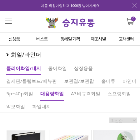
지금 회원가입하고 1000원 받아가세요
0
신상품
베스트
핫세일 기획
제조사별
고객센터
화일/바인더
클리어화일/내지
종이화일
상장용품
결제판/클립보드/메뉴판
보관철/보관함
홀더류
바인더
5p~40p화일
대용량화일
A3비규격화일
스프링화일
악보화일
화일내지