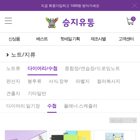
지금 회원가입하고 1000원 받아가세요
0
신상품
베스트
핫세일 기획
제조사별
고객센터
노트/지류
노트류
다이어리/수첩
종합장/연습장/드로잉노트
편선지
봉투류
서식.장부
라벨지
컬러복사지
견출지
기타일반
다이어리.일기장
수첩
플래너.스케쥴러