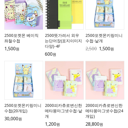
2500포켓몬 베이직
2500뜻가려서 외우
2500포켓몬키링미니
좌철수첩
는단어장(표지이미지
수첩-낱개
다양)-4F
1,500
2,500
1,500
원
원
600
원
2500포켓몬키링미니
2000피카츄로변신한
2000피카츄로변신한
수첩(20개입)
메타몽마그넷수첩-낱
메타몽마그넷수첩(24
개
개입)
30,000
원
1,200
28,800
원
원