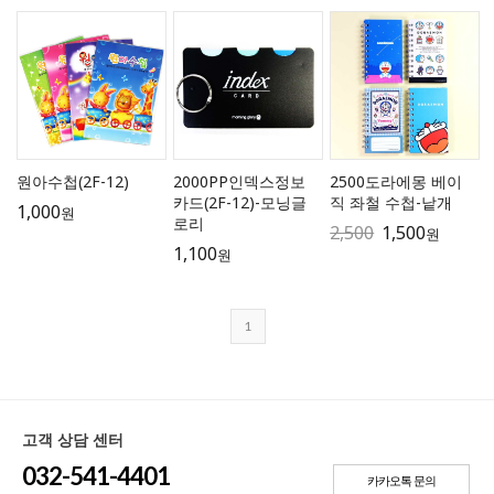
원아수첩(2F-12)
2000PP인덱스정보
2500도라에몽 베이
카드(2F-12)-모닝글
직 좌철 수첩-낱개
1,000
원
로리
2,500
1,500
원
1,100
원
1
고객 상담 센터
032-541-4401
카카오톡 문의