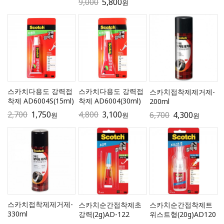
9,000
5,800
원
스카치다용도 강력접
스카치다용도 강력접
스카치접착제제거제-
착제 AD6004S(15ml)
착제 AD6004(30ml)
200ml
2,700
1,750
4,800
3,100
6,700
4,300
원
원
원
스카치접착제제거제-
스카치순간접착제초
스카치순간접착제트
330ml
강력(2g)AD-122
위스트형(20g)AD120