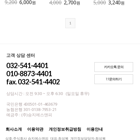
9,200
6,000
4,000
2,700
5,000
3,240
원
원
원
1
고객 상담 센터
032-541-4401
카카오톡 문의
010-8873-4401
1:1문의하기
fax. 032-541-4402
상담시간 : 오전 9:30 ~ 오후 6:30 (일요일 휴무)
국민은행 430501-01-463679
농협은행 301-0138-7953-21
예금주 : (주)승지에스앤피
회사소개
이용약관
개인정보취급방침
이용안내
상호:주식회사 승지에스앤피 대표:최성복 개인정보담당자:최성복