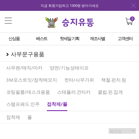
지금 회원가입하고 1000원 받아가세요
0
신상품
베스트
핫세일 기획
제조사별
고객센터
사무문구용품
사무펜/매직/마카
양면/기능성테이프
3M포스트잇/점착메모지
컷터/사무가위
책철.펀치.링
코팅필름/데스크용품
스테플러.건타카
클립.핀.집게
스탬프패드.인주
접착제/풀
접착제
풀