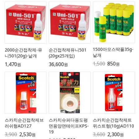
1500아모스딱풀35g-
2000순간접착제-유
순간접착제유니501
낱개
니501(20g)-낱개
(20gx25개입)
1,500
850
1,470
36,600
원
원
원
스카치순간접착제브
스카치슈퍼다용도평
스카치순간접착제트
러쉬형AD127
면용양면테이프KPS-
위스트형(10g)AD110
19
3,900
2,530
3,600
2,300
원
원