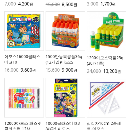
7,000
4,200
3,000
1,700
15,000
8,500
원
원
원
아모스16000글라스
1500만능목공풀36g
1200아모스딱풀25g
데코10
(12개입)아모스
(20개1통)
16,000
9,600
15,600
9,900
원
원
24,000
13,200
원
12000아모스 파스넷
10000글라스데코3
삼각자16cm 2종세
글라스펀 12색
(야광)-아모스
트-아모스