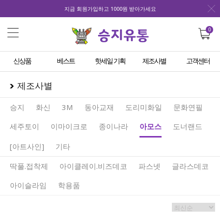
지금 회원가입하고 1000원 받아가세요
0
신상품
베스트
핫세일 기획
제조사별
고객센터
제조사별
승지
화신
3M
동아교재
도리미화일
문화연필
세주토이
이마이크로
종이나라
아모스
도너랜드
[아트사인]
기타
딱풀.접착제
아이클레이.비즈데코
파스넷
글라스데코
아이슬라임
학용품