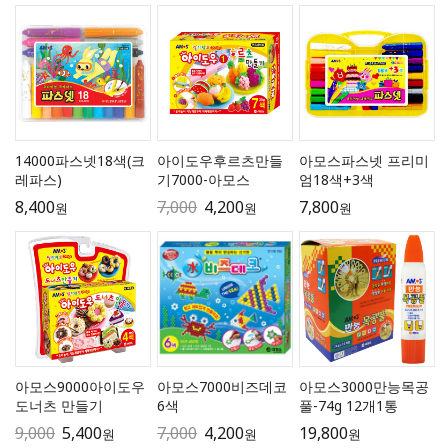
14000파스넷18색(크
아이도우후르츠만들
아모스파스넷 프리미
레파스)
기7000-아모스
엄18색+3색
8,400
7,000
4,200
7,800
원
원
원
아모스9000아이도우
아모스7000비즈데코
아모스3000만능목공
도너츠 만들기
6색
풀-74g 12개1통
9,000
5,400
7,000
4,200
19,800
원
원
원