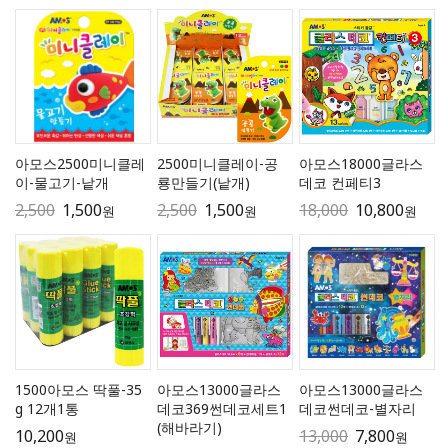
아모스2500미니클레
2500미니클레이-공
아모스18000글라스
이-물고기-낱개
룡만들기(낱개)
데코 컨페티3
2,500
1,500
2,500
1,500
18,000
10,800
원
원
원
1500아모스 딱풀-35
아모스13000글라스
아모스13000글라스
g 12개1통
데코369썬데코세트1
데코썬데코-별자리
(해바라기)
10,200
13,000
7,800
원
원