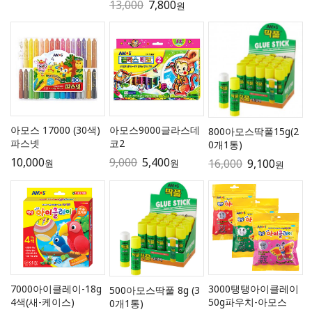
13,000
7,800
원
아모스 17000 (30색)
아모스9000글라스데
800아모스딱풀15g(2
파스넷
코2
0개1통)
10,000
9,000
5,400
16,000
9,100
원
원
원
7000아이클레이-18g
3000탱탱아이클레이
500아모스딱풀 8g (3
4색(새-케이스)
50g파우치-아모스
0개1통)