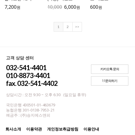
7,200
10,000
6,000
600
원
원
원
1
2
>>
고객 상담 센터
032-541-4401
카카오톡 문의
010-8873-4401
1:1문의하기
fax. 032-541-4402
상담시간 : 오전 9:30 ~ 오후 6:30 (일요일 휴무)
국민은행 430501-01-463679
농협은행 301-0138-7953-21
예금주 : (주)승지에스앤피
회사소개
이용약관
개인정보취급방침
이용안내