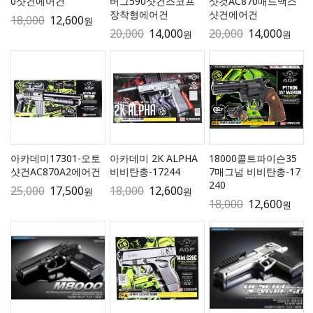
0샷건에어건
버그590샷건스코프
샷것AC870매드맥스
장착형에어건
샷건에어건
18,000
12,600
원
20,000
14,000
20,000
14,000
원
원
아카데미17301-오토
아카데미 2K ALPHA
18000콜트파이슨35
샷건AC870A2에어건
비비탄총-17244
7매그넘 비비탄총-17
240
25,000
17,500
18,000
12,600
원
원
18,000
12,600
원