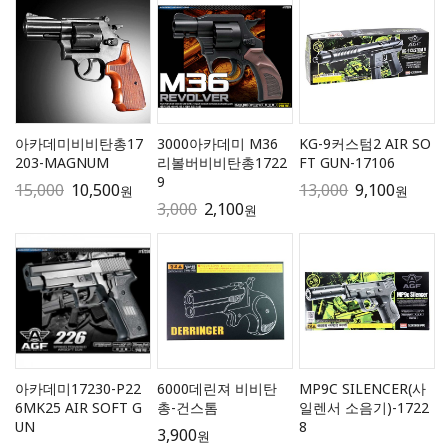
아카데미비비탄총17
3000아카데미 M36
KG-9커스텀2 AIR SO
203-MAGNUM
리볼버비비탄총1722
FT GUN-17106
9
15,000
10,500
13,000
9,100
원
원
3,000
2,100
원
아카데미17230-P22
6000데린져 비비탄
MP9C SILENCER(사
6MK25 AIR SOFT G
총-건스톰
일렌서 소음기)-1722
UN
8
3,900
원