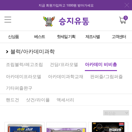
지금 회원가입하고 1000원 받아가세요
0
신상품
베스트
핫세일 기획
제조사별
고객센터
블럭/아카데미과학
조립블럭/레고조립
건담/프라모델
아카데미 비비총
아카데미프라모델
아카데미과학교재
판퍼즐/그림퍼즐
기타퍼즐완구
핸드건
샷건/라이플
액세서리