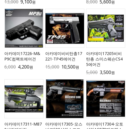
13,000
9,100
8,000
5,600
원
원
아카데미17226-M&
아카데미비비탄총17
아카데미17205비비
P9C컴팩트에어건
221-TP45에어건
탄총 스미스웨슨CS4
5에어건
6,000
4,200
15,000
10,500
원
원
5,000
3,500
원
아카데미17311-M87
아카데미17305-모스
아카데미17304-오토