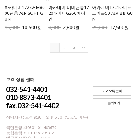
아카데미17222-M80
아카데미 비비탄총17
아카데미17216-데저
00권총 AIR SOFT G
204-미니G26C에어
트이글50 AIR BB GU
UN
건
N
15,000
10,500
4,000
2,800
25,000
17,500
원
원
원
1
2
3
>>
고객 상담 센터
032-541-4401
카카오톡 문의
010-8873-4401
1:1문의하기
fax. 032-541-4402
상담시간 : 오전 9:30 ~ 오후 6:30 (일요일 휴무)
국민은행 430501-01-463679
농협은행 301-0138-7953-21