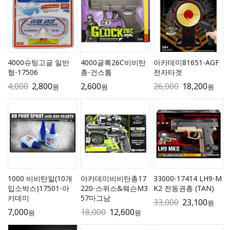
4000슈팅고글 일반
4000글록26C비비탄
아카데미81651-AGF
형-17506
총-건스톰
전자타겟
4,000
2,800
2,600
26,000
18,200
원
원
원
1000 비비탄알(10개
아카데미비비탄총17
33000-17414 LH9-M
입소박스)17501-아
220-스위스&웨슨M3
K2 전동권총 (TAN)
카데미
57마그남
33,000
23,100
원
7,000
18,000
12,600
원
원