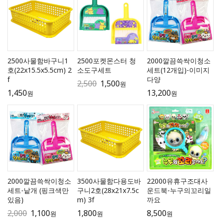
2500사물함바구니1
2500포켓몬스터 청
2000깔끔쓱싹이청소
호(22x15.5x5.5cm) 2
소도구세트
세트(12개입)-이미지
f
다양
2,500
1,500
원
1,450
13,200
원
원
2000깔끔쓱싹이청소
3500사물함다용도바
22000유휴구조대사
세트-낱개 (핑크색만
구니2호(28x21x7.5c
운드북-누구의꼬리일
있음)
m) 3f
까요
2,000
1,100
1,800
8,500
원
원
원