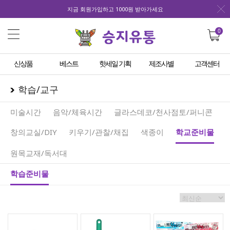
지금 회원가입하고 1000원 받아가세요
0
신상품
베스트
핫세일 기획
제조사별
고객센터
학습/교구
미술시간
음악/체육시간
글라스데코/천사점토/퍼니콘
창의교실/DIY
키우기/관찰/채집
색종이
학교준비물
원목교재/독서대
학습준비물