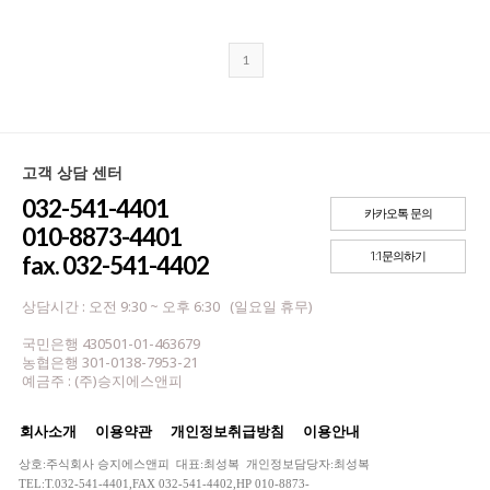
1
고객 상담 센터
032-541-4401
카카오톡 문의
010-8873-4401
1:1문의하기
fax. 032-541-4402
상담시간 : 오전 9:30 ~ 오후 6:30 (일요일 휴무)
국민은행 430501-01-463679
농협은행 301-0138-7953-21
예금주 : (주)승지에스앤피
회사소개
이용약관
개인정보취급방침
이용안내
상호:주식회사 승지에스앤피 대표:최성복 개인정보담당자:최성복
TEL:T.032-541-4401,FAX 032-541-4402,HP 010-8873-