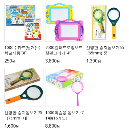
1000수카드(낱개)-수
7000컬러드로잉보드
선명한 승지돋보기65
학교재용(3F)
칠판그리기-4F
-(65mm)-중
250
3,800
1,300
원
원
원
선명한 승지돋보기75
1000학습용 돋보기-7
- (75mm)-대
148(16개입)
1,600
8,800
원
원