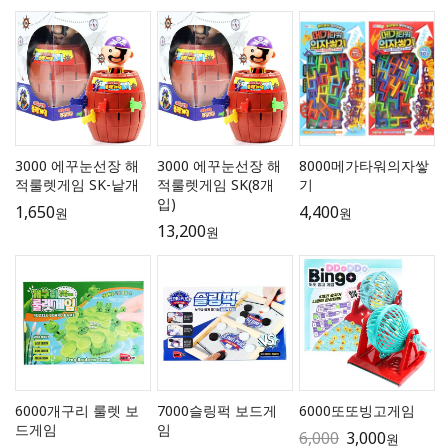
3000 에꾸눈선장 해
3000 에꾸눈선장 해
8000메가타워의자쌓
적룰렛게임 SK-낱개
적룰렛게임 SK(8개
기
입)
1,650
4,400
원
원
13,200
원
6000개구리 룰렛 보
7000슬링퍽 보드게
6000또또빙고게임
드게임
임
6,000
3,000
원