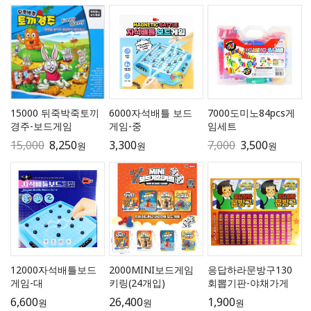
15000 뒤죽박죽토끼
6000자석배틀 보드
7000도미노84pcs게
경주-보드게임
게임-중
임세트
15,000
8,250
3,300
7,000
3,500
원
원
원
12000자석배틀보드
2000MINI보드게임
응답하라문방구130
게임-대
키링(24개입)
회뽑기판-야채가게
6,600
26,400
1,900
원
원
원