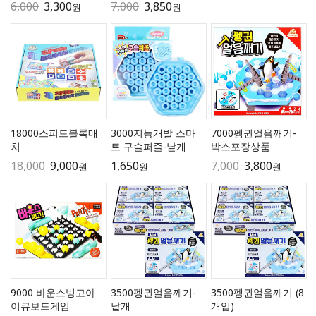
6,000
3,300
7,000
3,850
원
원
18000스피드블록매
3000지능개발 스마
7000펭귄얼음깨기-
치
트 구슬퍼즐-낱개
박스포장상품
18,000
9,000
1,650
7,000
3,800
원
원
원
9000 바운스빙고아
3500펭귄얼음깨기-
3500펭귄얼음깨기 (8
이큐보드게임
낱개
개입)