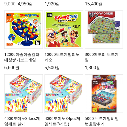
9,000
4,950
1,920
15,400
원
원
원
3000메모리 보드게
12000아슬아슬칼라
10000보드게임피노
임
매칭쌓기보드게임
키오
1,300
6,600
5,500
원
원
원
4000도미노84pcs게
4000도미노84pcs게
5000 보드게임비밀
임세트-낱개
임세트(8개입)
번호맞추기