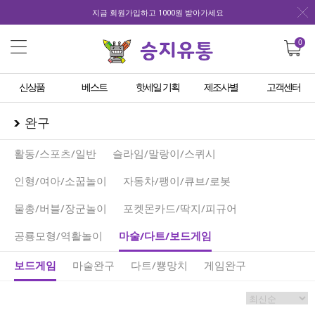
지금 회원가입하고 1000원 받아가세요
0
신상품
베스트
핫세일 기획
제조사별
고객센터
완구
활동/스포츠/일반
슬라임/말랑이/스퀴시
인형/여아/소꿉놀이
자동차/팽이/큐브/로봇
물총/버블/장군놀이
포켓몬카드/딱지/피규어
공룡모형/역활놀이
마술/다트/보드게임
보드게임
마술완구
다트/뿅망치
게임완구