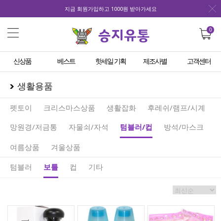
지금 회원가입하고 1000원 받아가세요
0
신상품
베스트
핫세일 기획
제조사별
고객센터
생활용품
펫토이
크리스마스상품
생활잡화
후레쉬/램프/시계
망원경/저금통
자물쇠/자석
텀블러/컵
방석/마스크
여름상품
겨울상품
텀블러
보틀
컵
기타