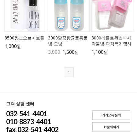
8500씽크오브미보틀
3000깔끔항균물통물
3000리틀트윈스타사
병-모닝
각물병-파격특가행사
1,000
원
3,000
1,500
1,100
원
원
1
고객 상담 센터
032-541-4401
카카오톡 문의
010-8873-4401
1:1문의하기
fax. 032-541-4402