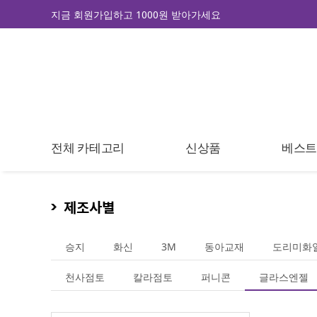
지금 회원가입하고 1000원 받아가세요
전체 카테고리
신상품
베스
제조사별
승지
화신
3M
동아교재
도리미화
천사점토
칼라점토
퍼니콘
글라스엔젤