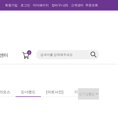
회원가입
로그인
마이페이지
장바구니(
0
)
고객센터
주문조회
0
센터
아모스
도너랜드
[아트사인]
기타