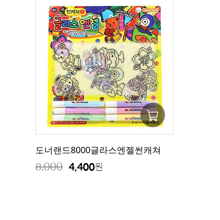
도너랜드8000글라스엔젤썬캐쳐
8,000
4,400
원