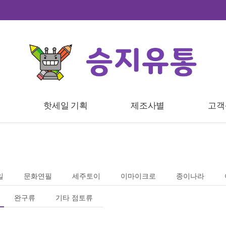
트
핫세일 기획
제조사별
고객
일
문화연필
세주토이
이마이크로
종이나라
완구류
기타 점토류