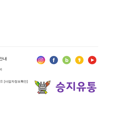
안내
복
6호
[사업자정보확인]