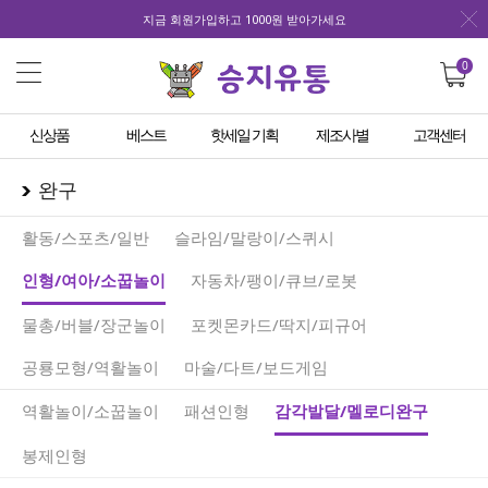
지금 회원가입하고 1000원 받아가세요
0
신상품
베스트
핫세일 기획
제조사별
고객센터
완구
활동/스포츠/일반
슬라임/말랑이/스퀴시
인형/여아/소꿉놀이
자동차/팽이/큐브/로봇
물총/버블/장군놀이
포켓몬카드/딱지/피규어
공룡모형/역활놀이
마술/다트/보드게임
역활놀이/소꿉놀이
패션인형
감각발달/멜로디완구
봉제인형