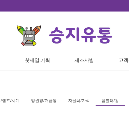
트
핫세일 기획
제조사별
고객
/램프/시계
망원경/저금통
자물쇠/자석
텀블러/컵