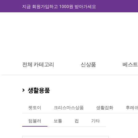
지금 회원가입하고 1000원 받아가세요
전체 카테고리
신상품
베스
생활용품
펫토이
크리스마스상품
생활잡화
후레쉬
텀블러
보틀
컵
기타