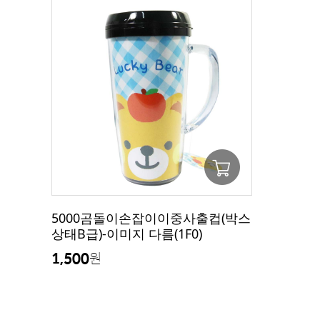
5000곰돌이손잡이이중사출컵(박스
상태B급)-이미지 다름(1F0)
1,500
원