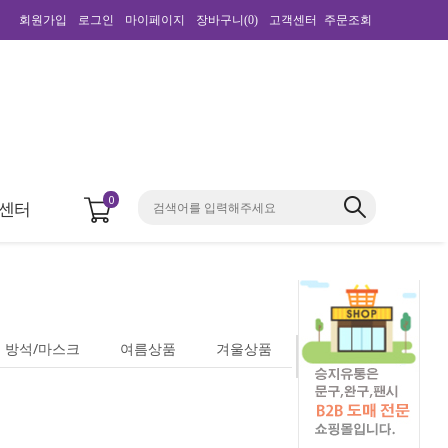
회원가입
로그인
마이페이지
장바구니(
0
)
고객센터
주문조회
0
센터
방석/마스크
여름상품
겨울상품