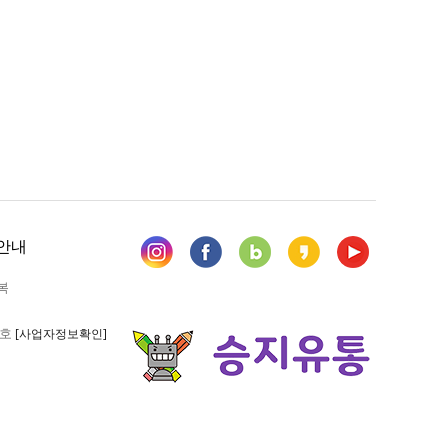
안내
복
6호
[사업자정보확인]