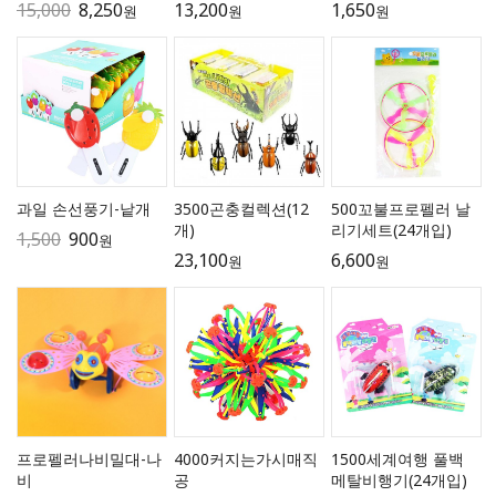
15,000
8,250
13,200
1,650
원
원
원
과일 손선풍기-낱개
3500곤충컬렉션(12
500꼬불프로펠러 날
개)
리기세트(24개입)
1,500
900
원
23,100
6,600
원
원
프로펠러나비밀대-나
4000커지는가시매직
1500세계여행 풀백
비
공
메탈비행기(24개입)