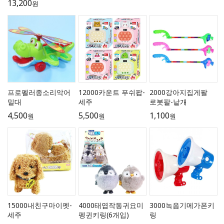
13,200
원
프로펠러종소리악어
12000카운트 푸쉬팝-
2000강아지집게팔
밀대
세주
로봇팔-낱개
4,500
5,500
1,100
원
원
원
15000내친구마이펫-
4000태엽작동귀요미
3000녹음기메가폰키
세주
펭귄키링(6개입)
링