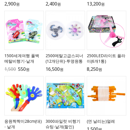
2,900
2,400
13,200
원
원
원
1500세계여행 풀백
2500메탈고급스피너
2500LED라이트 플라
메탈비행기-낱개
(12개단위)-투명원통
이(6개1통)
1,500
550
16,500
8,250
원
원
원
응원짝짝이28cm(대)
3000파일럿 비행기
(연 날리는)얼레
- 낱개
슈팅-낱개(할인)
1,500
원