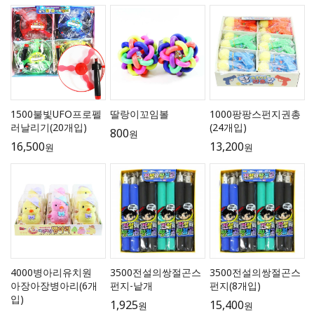
1500불빛UFO프로펠
딸랑이꼬임볼
1000팡팡스펀지권총
러날리기(20개입)
(24개입)
800
원
16,500
13,200
원
원
4000병아리유치원
3500전설의쌍절곤스
3500전설의쌍절곤스
아장아장병아리(6개
펀지-낱개
펀지(8개입)
입)
1,925
15,400
원
원