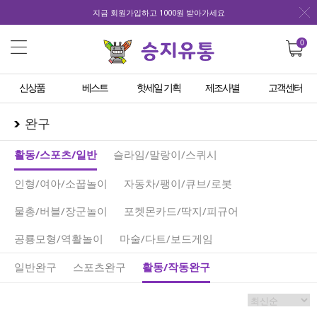
지금 회원가입하고 1000원 받아가세요
0
신상품
베스트
핫세일 기획
제조사별
고객센터
완구
활동/스포츠/일반
슬라임/말랑이/스퀴시
인형/여아/소꿉놀이
자동차/팽이/큐브/로봇
물총/버블/장군놀이
포켓몬카드/딱지/피규어
공룡모형/역활놀이
마술/다트/보드게임
일반완구
스포츠완구
활동/작동완구