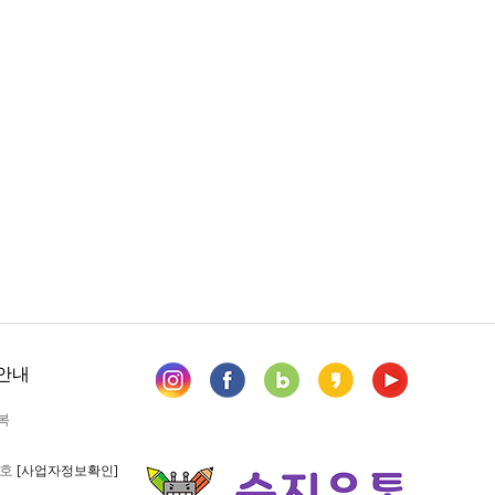
안내
복
6호
[사업자정보확인]