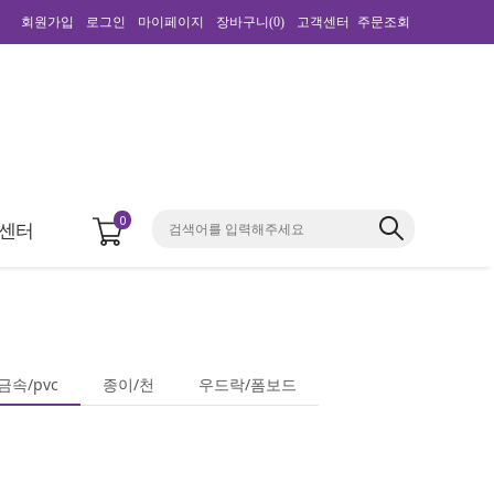
회원가입
로그인
마이페이지
장바구니(
0
)
고객센터
주문조회
0
센터
속/pvc
종이/천
우드락/폼보드