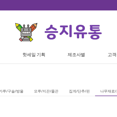
트
핫세일 기획
제조사별
고객
가루/구슬/방울
모루/지끈/줄끈
집게/단추/핀
나무재료/금