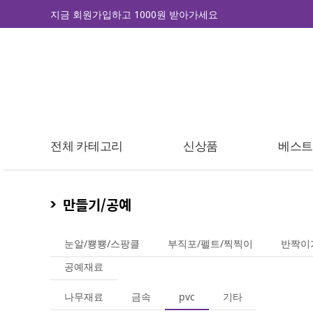
지금 회원가입하고 1000원 받아가세요
전체 카테고리
신상품
베스
만들기/공예
눈알/뿅뿅/스팡클
부직포/펠트/찍찍이
반짝이
공예재료
나무재료
금속
pvc
기타