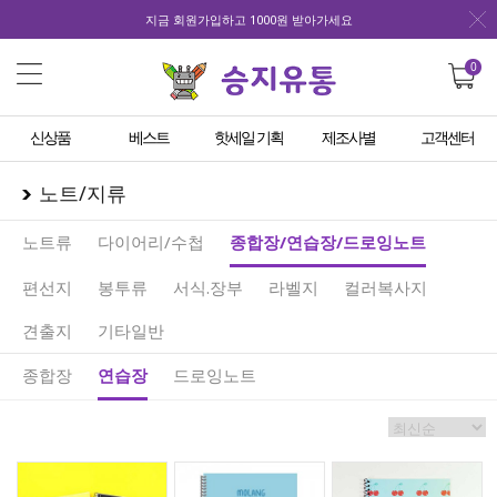
지금 회원가입하고 1000원 받아가세요
0
신상품
베스트
핫세일 기획
제조사별
고객센터
노트/지류
노트류
다이어리/수첩
종합장/연습장/드로잉노트
편선지
봉투류
서식.장부
라벨지
컬러복사지
견출지
기타일반
종합장
연습장
드로잉노트