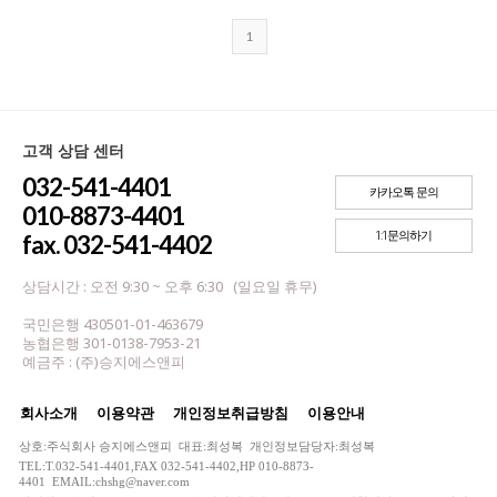
1
고객 상담 센터
032-541-4401
카카오톡 문의
010-8873-4401
1:1문의하기
fax. 032-541-4402
상담시간 : 오전 9:30 ~ 오후 6:30 (일요일 휴무)
국민은행 430501-01-463679
농협은행 301-0138-7953-21
예금주 : (주)승지에스앤피
회사소개
이용약관
개인정보취급방침
이용안내
상호:주식회사 승지에스앤피 대표:최성복 개인정보담당자:최성복
TEL:T.032-541-4401,FAX 032-541-4402,HP 010-8873-
4401 EMAIL:chshg@naver.com