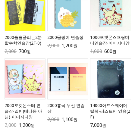
2000술술풀리는2분
2000몰랑이 연습장
1000포켓몬스프링미
할수학연습장(2F-0)
니연습장-이미지다양
2,000
1,200
원
2,000
700
1,000
600
원
원
2000포켓몬스터 연
2000흥국 무선 연습
14000아트스퀘어메
습장-일반(메타몽 아
장
탈북-러스트만 있음(2
님)-이미지다양
F)
2,000
1,100
원
2,000
1,200
7,000
원
원