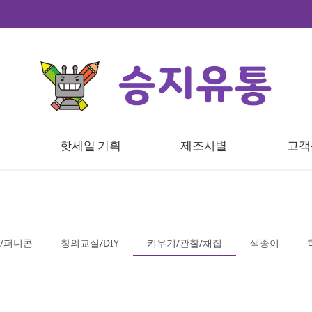
트
핫세일 기획
제조사별
고객
/퍼니콘
창의교실/DIY
키우기/관찰/채집
색종이