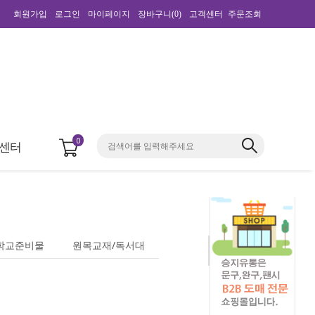
회원가입
로그인
마이페이지
장바구니(
0
)
고객센터
주문조회
0
센터
학교준비물
원목교재/독서대