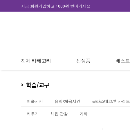
지금 회원가입하고 1000원 받아가세요
전체 카테고리
신상품
베스
학습/교구
미술시간
음악/체육시간
글라스데코/천사점토
키우기
채집.관찰
기타