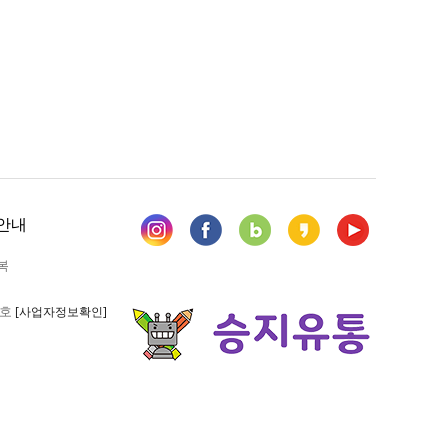
안내
복
6호
[사업자정보확인]