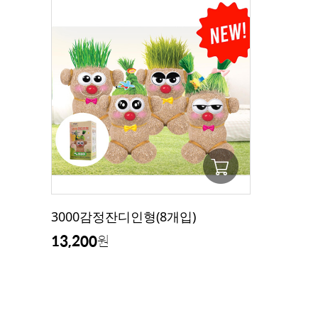
3000감정잔디인형(8개입)
13,200
원