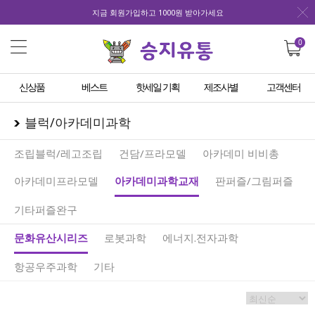
지금 회원가입하고 1000원 받아가세요
0
신상품
베스트
핫세일 기획
제조사별
고객센터
블럭/아카데미과학
조립블럭/레고조립
건담/프라모델
아카데미 비비총
아카데미프라모델
아카데미과학교재
판퍼즐/그림퍼즐
기타퍼즐완구
문화유산시리즈
로봇과학
에너지.전자과학
항공우주과학
기타