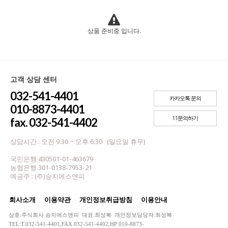
상품 준비중 입니다.
고객 상담 센터
032-541-4401
카카오톡 문의
010-8873-4401
1:1문의하기
fax. 032-541-4402
상담시간 : 오전 9:30 ~ 오후 6:30 (일요일 휴무)
국민은행 430501-01-463679
농협은행 301-0138-7953-21
예금주 : (주)승지에스앤피
회사소개
이용약관
개인정보취급방침
이용안내
상호:주식회사 승지에스앤피 대표:최성복 개인정보담당자:최성복
TEL:T.032-541-4401,FAX 032-541-4402,HP 010-8873-