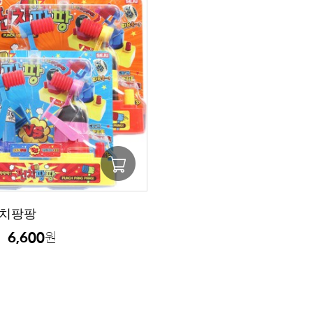
펀치팡팡
6,600
원