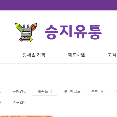
트
핫세일 기획
제조사별
고객
일
문화연필
세주토이
이마이크로
종이나라
룡
완구일반