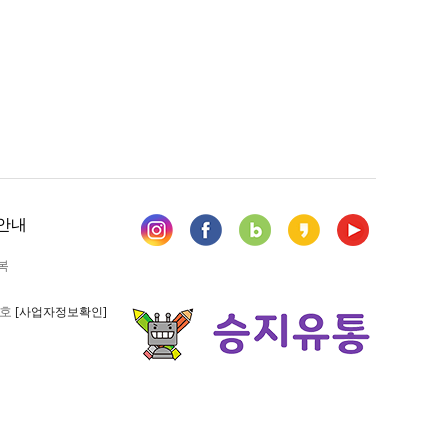
안내
복
6호
[사업자정보확인]