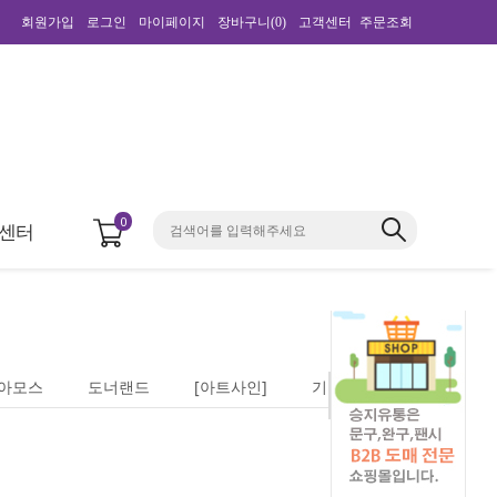
회원가입
로그인
마이페이지
장바구니(
0
)
고객센터
주문조회
0
센터
아모스
도너랜드
[아트사인]
기타