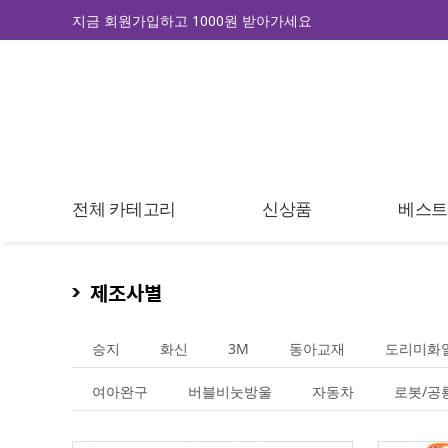
지금 회원가입하고 1000원 받아가세요
전체 카테고리
신상품
베스
제조사별
승지
화신
3M
동아교재
도리미화
여아완구
버블비눗방울
자동차
로봇/공