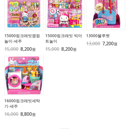
15000핑크래빗캠핑
15000핑크래빗 빅마
13000블루펫
놀이-세주
트놀이
13,000
7,200
원
15,000
8,200
15,000
8,200
원
원
16000핑크래빗세탁
기-세주
16,000
8,800
원