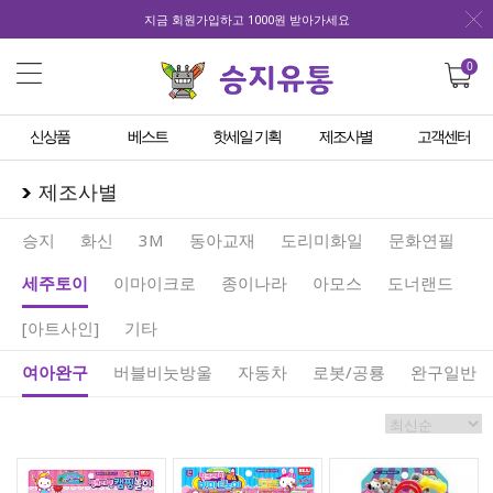
지금 회원가입하고 1000원 받아가세요
0
신상품
베스트
핫세일 기획
제조사별
고객센터
제조사별
승지
화신
3M
동아교재
도리미화일
문화연필
세주토이
이마이크로
종이나라
아모스
도너랜드
[아트사인]
기타
여아완구
버블비눗방울
자동차
로봇/공룡
완구일반