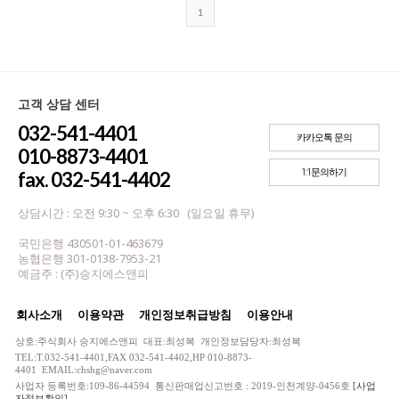
1
고객 상담 센터
032-541-4401
카카오톡 문의
010-8873-4401
1:1문의하기
fax. 032-541-4402
상담시간 : 오전 9:30 ~ 오후 6:30 (일요일 휴무)
국민은행 430501-01-463679
농협은행 301-0138-7953-21
예금주 : (주)승지에스앤피
회사소개
이용약관
개인정보취급방침
이용안내
상호:주식회사 승지에스앤피 대표:최성복 개인정보담당자:최성복
TEL:T.032-541-4401,FAX 032-541-4402,HP 010-8873-
4401 EMAIL:chshg@naver.com
사업자 등록번호:109-86-44594 통신판매업신고번호 : 2019-인천계양-0456호
[사업
자정보확인]