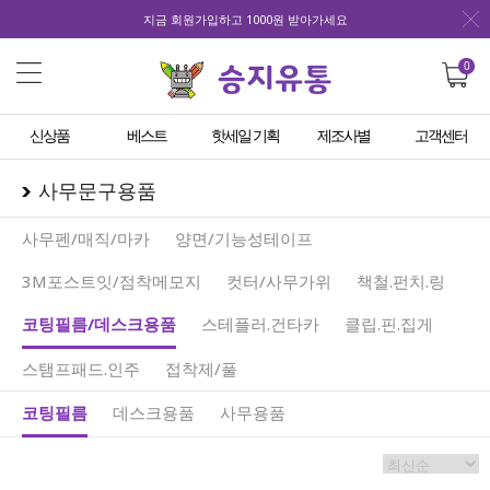
지금 회원가입하고 1000원 받아가세요
0
신상품
베스트
핫세일 기획
제조사별
고객센터
사무문구용품
사무펜/매직/마카
양면/기능성테이프
3M포스트잇/점착메모지
컷터/사무가위
책철.펀치.링
코팅필름/데스크용품
스테플러.건타카
클립.핀.집게
스탬프패드.인주
접착제/풀
코팅필름
데스크용품
사무용품