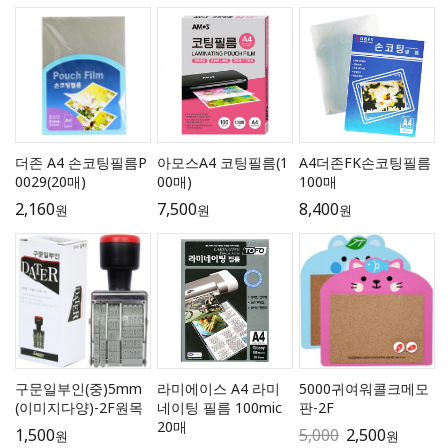
더존 A4 손코팅필름P
아모스A4 코팅필름(1
A4더존FK손코팅필름
0029(20매)
00매)
100매
2,160
7,500
8,400
원
원
원
구문일부인(중)5mm
라미에이스 A4 라미
5000귀여워콜크메모
(이미지다양)-2F원목
네이팅 필름 100mic
판-2F
20매
1,500
5,000
2,500
원
원