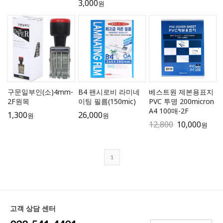
3,000
원
구문일부인(소)4mm-
B4 팬시로비 라미네
베스트원 제본용표지
2F원목
이팅 필름(150mic)
PVC 투명 200micron
A4 100매-2F
1,300
26,000
원
원
12,800
10,000
원
1
고객 상담 센터