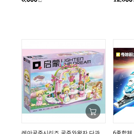
레아공주시리즈 공주와왕자 다과
6종합체 