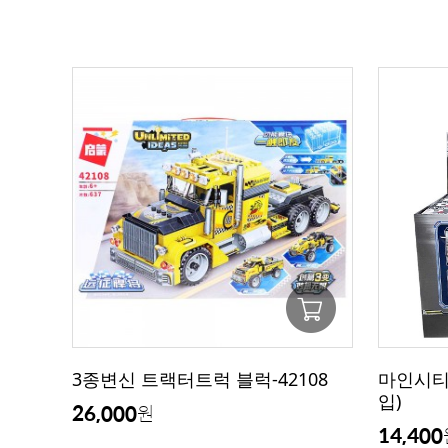
3종변신 트랙터트럭 블럭-42108
마인시티 
입)
26,000
원
14,400