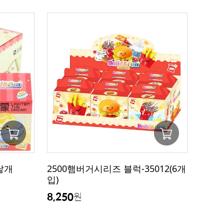
낱개
2500햄버거시리즈 블럭-35012(6개
입)
8,250
원