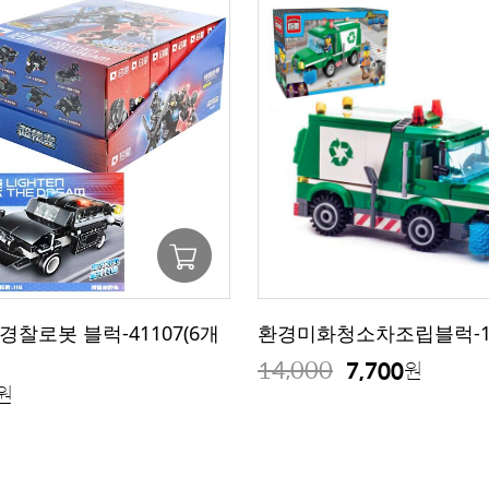
경찰로봇 블럭-41107(6개
환경미화청소차조립블럭-1
14,000
7,700
원
원