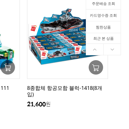
주문배송 조회
카드영수증 조회
찜한상품
최근 본 상품
111
8종합체 항공모함 블럭-1418(8개
입)
21,600
원