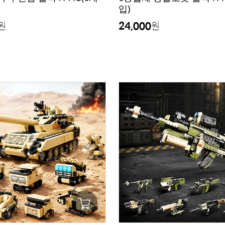
입)
24,000
원
원