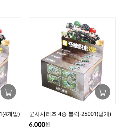
1(4개입)
군사시리즈 4종 블럭-25001(낱개)
6,000
원