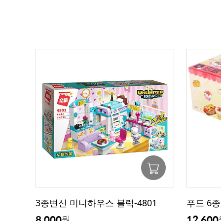
3종변신 미니하우스 블럭-4801
푸드 6종
8,000
12,600
원