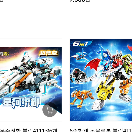
우주전함 블럭41113(6개
6종합체 동물로봇 블럭4111