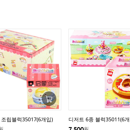
 조립블럭35017(6개입)
디저트 6종 블럭35011(6개
7,500
원
원