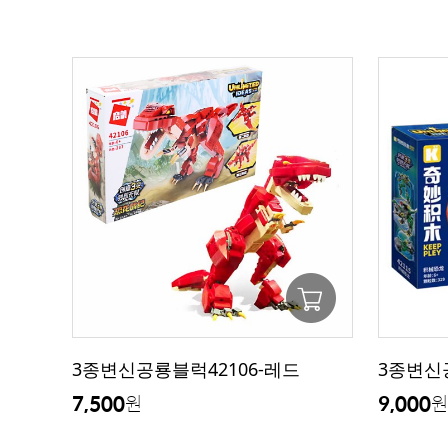
3종변신공룡블럭42106-레드
3종변신
7,500
9,000
원
원