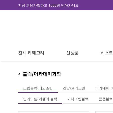
지금 회원가입하고 1000원 받아가세요
전체 카테고리
신상품
베스
블럭/아카데미과학
조립블럭/레고조립
건담/프라모델
아카데미 
인라이튼/키플리 블럭
기타조립블럭
폼폼블럭