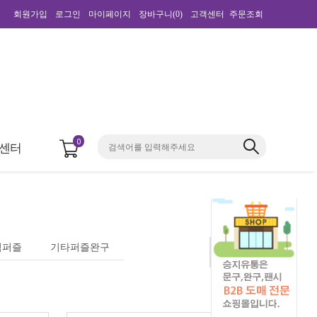
회원가입
로그인
마이페이지
장바구니(
0
)
고객센터
주문조회
0
센터
림퍼즐
기타퍼즐완구