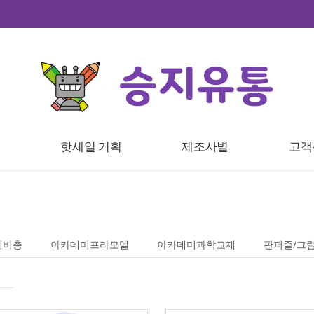
트
핫세일 기획
제조사별
고객
비비총
아카데미프라모델
아카데미과학교재
판퍼즐/그