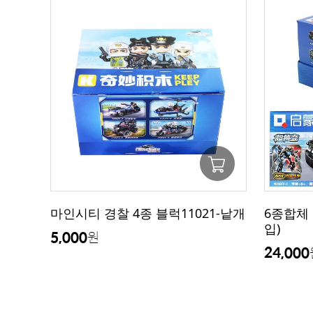
마인시티 경찰 4종 블럭11021-낱개
6종합체 
입)
5,000
원
24,000