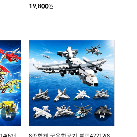
19,800
원
4(6개
8종합체 군용항공기 블럭42212(8