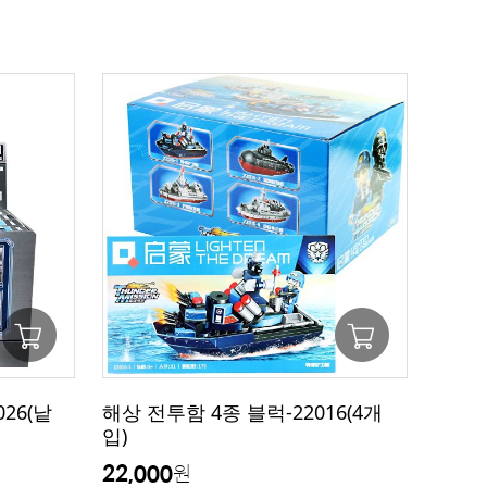
26(낱
해상 전투함 4종 블럭-22016(4개
입)
22,000
원