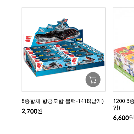
8종합체 항공모함 블럭-1418(낱개)
1200 
입)
2,700
원
6,600
원