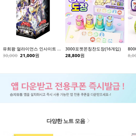
유희왕 얼라이언스 인사이트 스페셜팩-한글판
3000포켓몬칭찬도장(16개입)
30,000
21,000
원
28,800
원
8,0
다양한 노트 모음