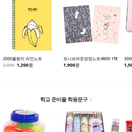
2000몰랑이 라인노트
포니브라운양장노트4800-1f8
30
2,000
1,200
원
1,900
원
1,5
학교 준비물 학용문구