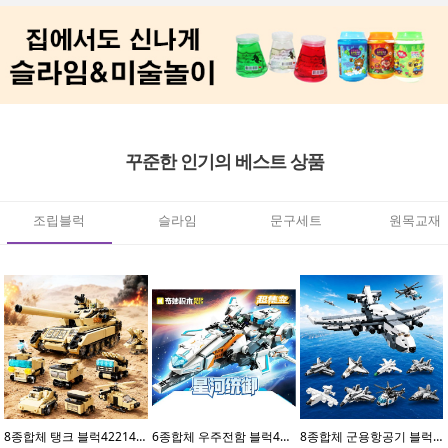
꾸준한 인기의 베스트 상품
조립블럭
슬라임
문구세트
원목교재
8종합체 탱크 블럭42214(8개입)
6종합체 우주전함 블럭41113(6개입)
8종합체 군용항공기 블럭42212(8개입)