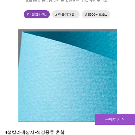
오늘만! 회원전용 선착순 할인판매! 망설이면 늦어요~
# 4절칼라색..
# 만들기재료..
# 8500씽크오..
구매하기 >
4절칼라색상지-색상종류 혼합 