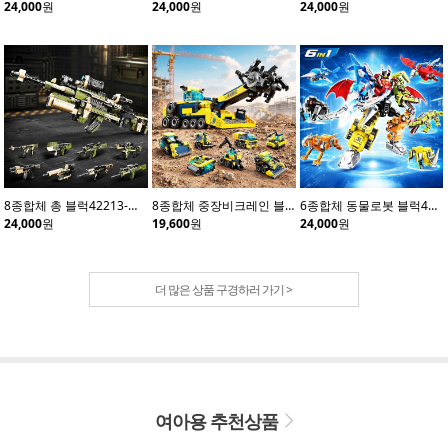
24,000
원
24,000
원
24,000
원
8종합체 총 블럭42213-카키(8개입)
8종합체 중장비크레인 블럭42210(8개입)
6종합체 동물로봇 블럭41114(6개입)
24,000
원
19,600
원
24,000
원
더 많은 상품 구경하러 가기 >
여아용 추천상품