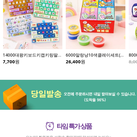
14000대왕키보드키캡키링딸깍이-낱개(이미지다양)
6000말랑냥10색클레이세트(8개입)
7,700
원
26,400
원
8,0
타임 특가 상품