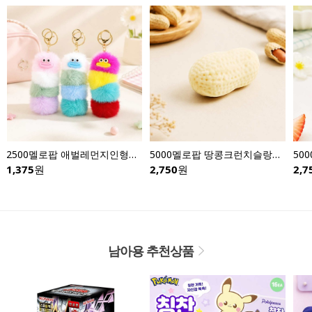
2500멜로팝 애벌레먼지인형키링-낱개
5000멜로팝 땅콩크런치슬랑이-낱개
1,375
원
2,750
원
2,7
남아용 추천상품