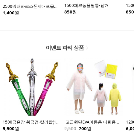
1500체크동물필통-낱개
15
2500워터파크스폰지대포물총-낱개
850
원
850
1,400
원
이벤트 파티 상품
1500금은장 황금검-칼라칼(12개입)
 고급원단EVA아동용 다회용우의
9,900
원
2,500
700
원
6,0