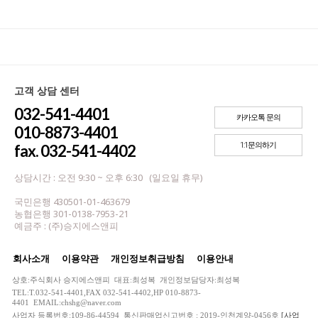
고객 상담 센터
032-541-4401
카카오톡 문의
010-8873-4401
1:1문의하기
fax. 032-541-4402
상담시간 : 오전 9:30 ~ 오후 6:30 (일요일 휴무)
국민은행 430501-01-463679
농협은행 301-0138-7953-21
예금주 : (주)승지에스앤피
회사소개
이용약관
개인정보취급방침
이용안내
상호:주식회사 승지에스앤피 대표:최성복 개인정보담당자:최성복
TEL:T.032-541-4401,FAX 032-541-4402,HP 010-8873-
4401 EMAIL:chshg@naver.com
사업자 등록번호:109-86-44594 통신판매업신고번호 : 2019-인천계양-0456호
[사업