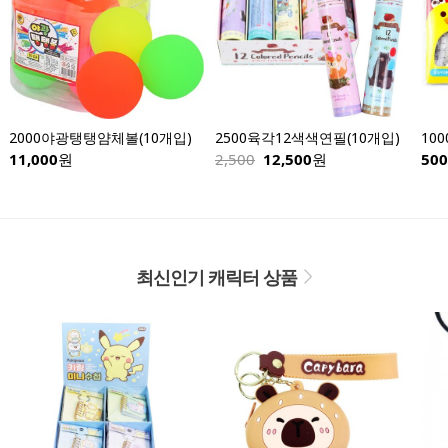
2000야광탱탱얌체볼(10개입)
2500육각12색색연필(10개입)
10
11,000
원
2,500
12,500
원
500
최신인기 캐릭터 상품