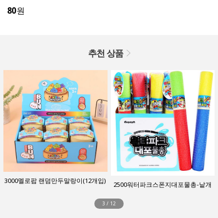
80
원
추천 상품
3000멜로팝 랜덤만두말랑이(12개입)
2500워터파크스폰지대포물총-낱개
3
/
12