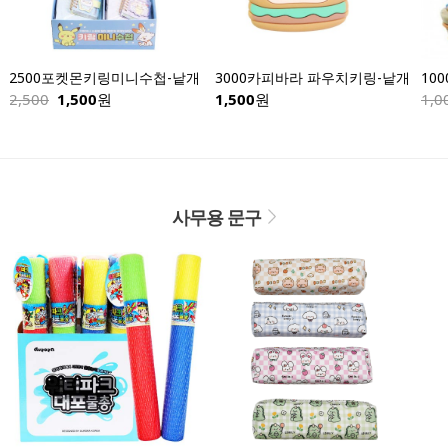
2500포켓몬키링미니수첩-낱개
3000카피바라 파우치키링-낱개
2,500
1,500
원
1,500
원
1,0
사무용 문구