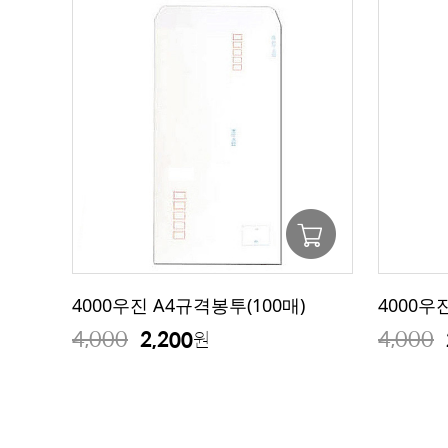
4000우진 A4규격봉투(100매)
4000우
4,000
4,000
2,200
원