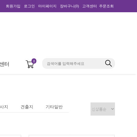
회원가입
로그인
마이페이지
장바구니(
0
)
고객센터
주문조회
0
센터
사지
견출지
기타일반