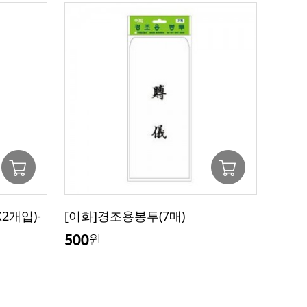
2개입)-
[이화]경조용봉투(7매)
500
원