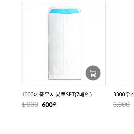
1000이중무지봉투SET(7매입)
3300우진
1,000
3,300
600
원