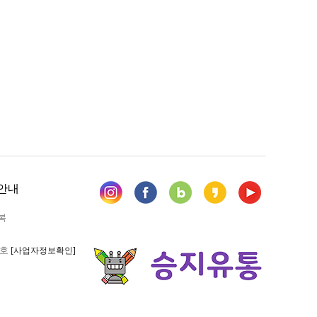
안내
복
6호
[사업자정보확인]