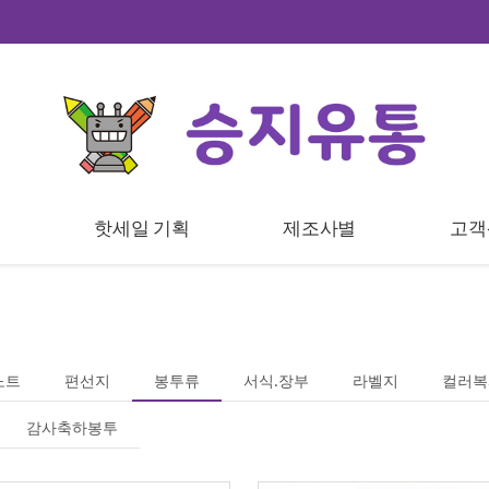
트
핫세일 기획
제조사별
고객
노트
편선지
봉투류
서식.장부
라벨지
컬러복
감사축하봉투