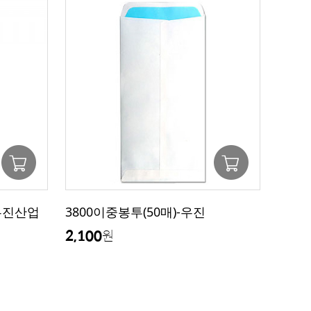
-우진산업
3800이중봉투(50매)-우진
2,100
원