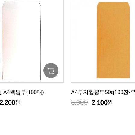
진 A4백봉투(100매)
A4무지황봉투50g100장
3,800
2,200
2,100
원
원