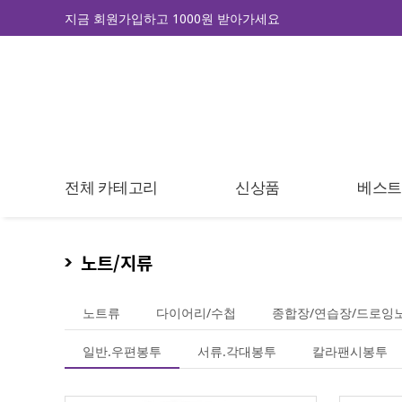
지금 회원가입하고 1000원 받아가세요
전체 카테고리
신상품
베스
노트/지류
노트류
다이어리/수첩
종합장/연습장/드로잉
일반.우편봉투
서류.각대봉투
칼라팬시봉투