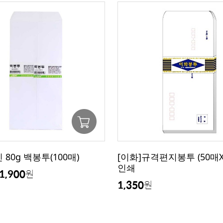
 80g 백봉투(100매)
[이화]규격편지봉투 (50매X
인쇄
1,900
원
1,350
원