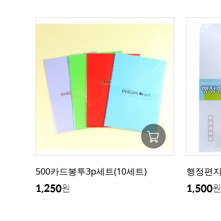
500카드봉투3p세트(10세트)
행정편지
1,250
1,500
원
원