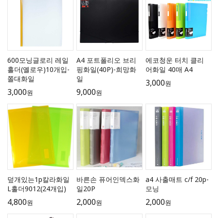
600모닝글로리 레일
A4 포트폴리오 브리
에코청운 터치 클리
홀더(옐로우)10개입-
핑화일(40P)-희망화
어화일 40매 A4
쫄대화일
일
3,000
원
3,000
9,000
원
원
덮개있는1p칼라화일
바른손 퓨어인덱스화
a4 사출매트 c/f 20p-
L홀더9012(24개입)
일20P
모닝
4,800
2,000
2,000
원
원
원