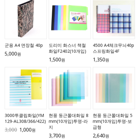
군용 A4 면장철 40p
도리미 화스너 책철
4500 A4체크무늬40p
화일F2402(10개입)
스프링화일4F
5,000
원
1,500
1,350
원
원
3000투클립화일(YM
현풍 둥근쫄대화일 8
현풍 둥근쫄대화일 5
129-AL308/366/422)
mm(10개입)투명-라
mm(10개입)투명-보
지
급형
3,000
1,000
원
3,700
2,640
원
원