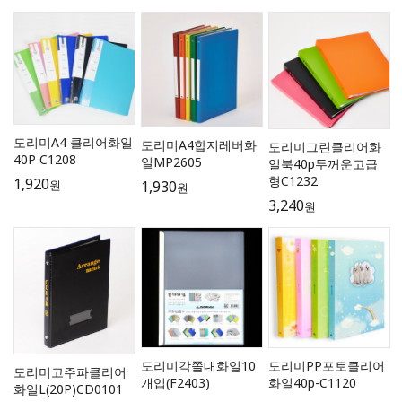
도리미A4 클리어화일
도리미A4합지레버화
도리미그린클리어화
40P C1208
일MP2605
일북40p두꺼운고급
형C1232
1,920
1,930
원
원
3,240
원
도리미각쫄대화일10
도리미PP포토클리어
도리미고주파클리어
개입(F2403)
화일40p-C1120
화일L(20P)CD0101