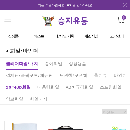
지금 회원가입하고 1000원 받아가세요
0
신상품
베스트
핫세일 기획
제조사별
고객센터
화일/바인더
클리어화일/내지
종이화일
상장용품
결제판/클립보드/메뉴판
보관철/보관함
홀더류
바인더
5p~40p화일
대용량화일
A3비규격화일
스프링화일
악보화일
화일내지