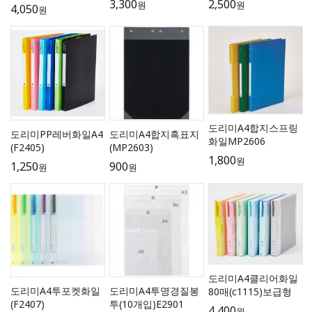
3,300
2,500
원
원
4,050
원
도리미A4합지스프링
도리미PP레버화일A4
도리미A4합지흑표지
화일MP2606
(F2405)
(MP2603)
1,800
원
1,250
900
원
원
도리미A4클리어화일
도리미A4투포켓화일
도리미A4투명경질봉
80매(c1115)보급형
(F2407)
투(10개입)E2901
4,400
원