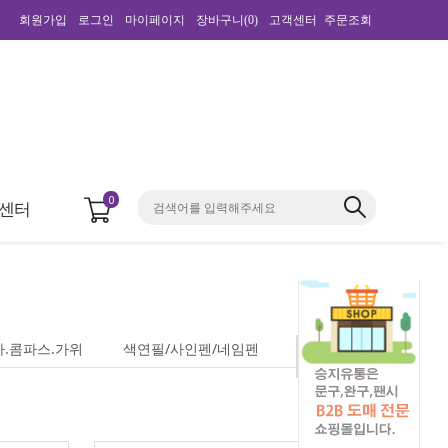
회원가입
로그인
마이페이지
장바구니(
0
)
고객센터
주문조회
0
센터
자.콤파스.가위
색연필/사인펜/네임펜
기타