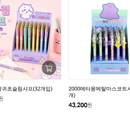
작귀초슬림샤프(32개입)
2000메타몽메탈마스코트샤
개)
원
43,200
원