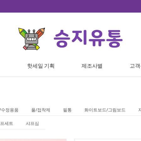
트
핫세일 기획
제조사별
고객
/수정용품
풀/접착제
필통
화이트보드/그림보드
프세트
샤프심