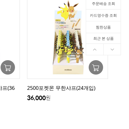
주문배송 조회
카드영수증 조회
찜한상품
최근 본 상품
프(36
2500포켓몬 무한샤프(24개입)
36,000
원