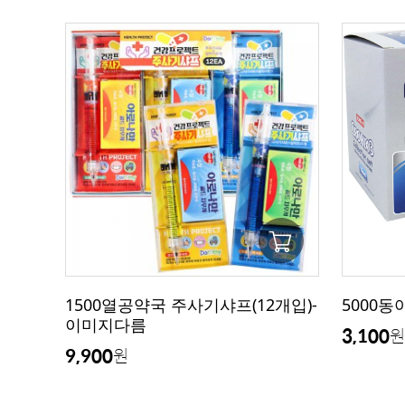
1500열공약국 주사기샤프(12개입)-
5000
이미지다름
3,100
원
9,900
원