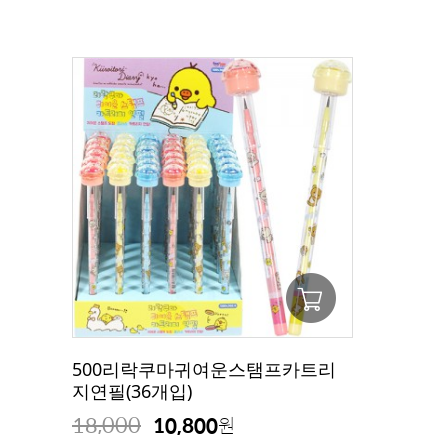
500리락쿠마귀여운스탬프카트리
지연필(36개입)
18,000
10,800
원