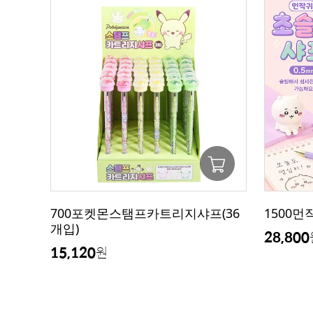
700포켓몬스탬프카트리지샤프(36
1500먼
개입)
28,800
15,120
원