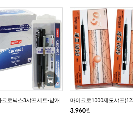
동아크로닉스3샤프세트-낱개
마이크로1000제도샤프(12
3,960
원