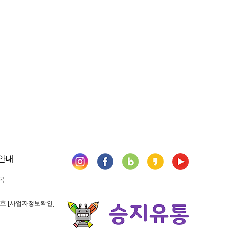
안내
복
6호
[사업자정보확인]