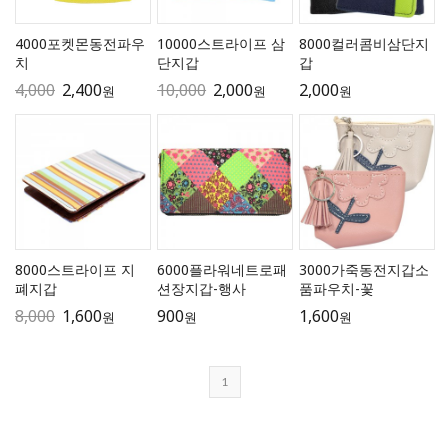
4000포켓몬동전파우
10000스트라이프 삼
8000컬러콤비삼단지
치
단지갑
갑
4,000
2,400
10,000
2,000
2,000
원
원
원
8000스트라이프 지
6000플라워네트로패
3000가죽동전지갑소
폐지갑
션장지갑-행사
품파우치-꽃
8,000
1,600
900
1,600
원
원
원
1