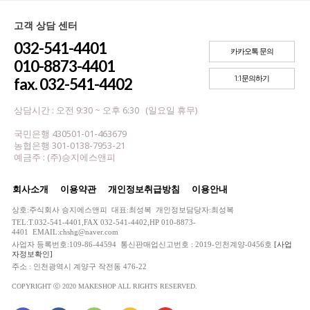
고객 상담 센터
032-541-4401
카카오톡 문의
010-8873-4401
1:1문의하기
fax. 032-541-4402
상담시간 : 오전 9:30 ~ 오후 6:30 (일요일 휴무)
국민은행 430501-01-463679
농협은행 301-0138-7953-21
예금주 : (주)승지에스앤피
회사소개
이용약관
개인정보취급방침
이용안내
상호:주식회사 승지에스앤피 대표:최성복 개인정보담당자:최성복
TEL:T.032-541-4401,FAX 032-541-4402,HP 010-8873-
4401 EMAIL:chshg@naver.com
사업자 등록번호:109-86-44594 통신판매업신고번호 : 2019-인천계양-0456호
[사업
자정보확인]
주소 : 인천광역시 계양구 작전동 476-22
COPYRIGHT ⓒ 2020 MAKESHOP ALL RIGHTS RESERVED.