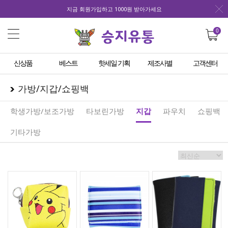
지금 회원가입하고 1000원 받아가세요
0
신상품
베스트
핫세일 기획
제조사별
고객센터
가방/지갑/쇼핑백
학생가방/보조가방
타보린가방
지갑
파우치
쇼핑백
기타가방