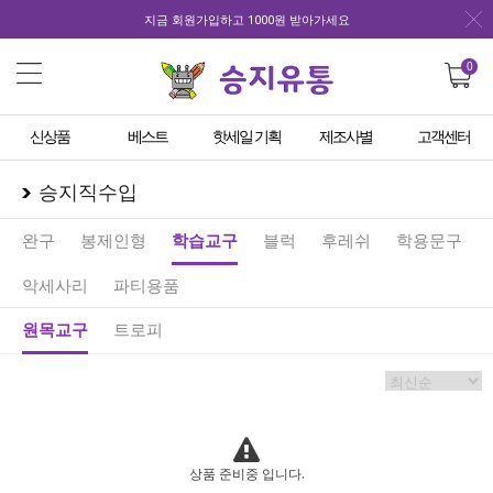
지금 회원가입하고 1000원 받아가세요
0
신상품
베스트
핫세일 기획
제조사별
고객센터
승지직수입
완구
봉제인형
학습교구
블럭
후레쉬
학용문구
악세사리
파티용품
원목교구
트로피
상품 준비중 입니다.