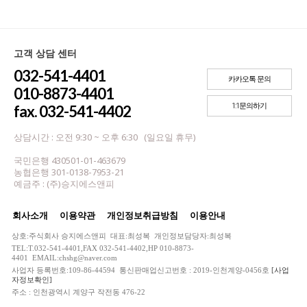
고객 상담 센터
032-541-4401
카카오톡 문의
010-8873-4401
1:1문의하기
fax. 032-541-4402
상담시간 : 오전 9:30 ~ 오후 6:30 (일요일 휴무)
국민은행 430501-01-463679
농협은행 301-0138-7953-21
예금주 : (주)승지에스앤피
회사소개
이용약관
개인정보취급방침
이용안내
상호:주식회사 승지에스앤피 대표:최성복 개인정보담당자:최성복
TEL:T.032-541-4401,FAX 032-541-4402,HP 010-8873-
4401 EMAIL:chshg@naver.com
사업자 등록번호:109-86-44594 통신판매업신고번호 : 2019-인천계양-0456호
[사업
자정보확인]
주소 : 인천광역시 계양구 작전동 476-22