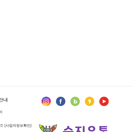
안내
복
6호
[사업자정보확인]