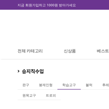
지금 회원가입하고 1000원 받아가세요
전체 카테고리
신상품
베스
승지직수입
완구
봉제인형
학습교구
블럭
후레
원목교구
트로피