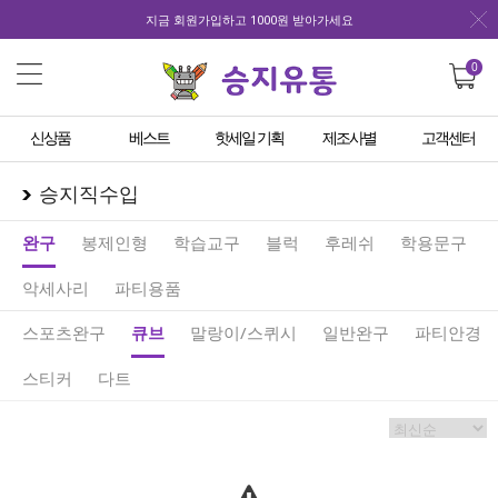
지금 회원가입하고 1000원 받아가세요
0
신상품
베스트
핫세일 기획
제조사별
고객센터
승지직수입
완구
봉제인형
학습교구
블럭
후레쉬
학용문구
악세사리
파티용품
스포츠완구
큐브
말랑이/스퀴시
일반완구
파티안경
스티커
다트