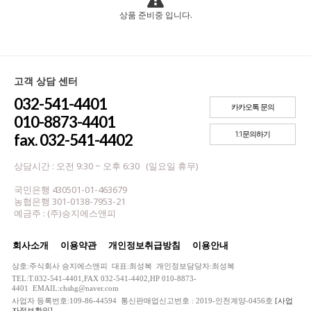
상품 준비중 입니다.
고객 상담 센터
032-541-4401
카카오톡 문의
010-8873-4401
1:1문의하기
fax. 032-541-4402
상담시간 : 오전 9:30 ~ 오후 6:30 (일요일 휴무)
국민은행 430501-01-463679
농협은행 301-0138-7953-21
예금주 : (주)승지에스앤피
회사소개
이용약관
개인정보취급방침
이용안내
상호:주식회사 승지에스앤피 대표:최성복 개인정보담당자:최성복
TEL:T.032-541-4401,FAX 032-541-4402,HP 010-8873-
4401 EMAIL:chshg@naver.com
사업자 등록번호:109-86-44594 통신판매업신고번호 : 2019-인천계양-0456호
[사업
자정보확인]