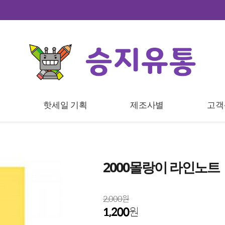
트
핫세일 기획
제조사별
고객
2000몰랑이 라인노트
2,000원
1,200
원