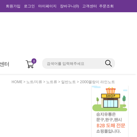
회원가입
로그인
마이페이지
장바구니(
0
)
고객센터
주문조회
0
센터
HOME
>
노트/지류
>
노트류
>
일반노트
> 2000몰랑이 라인노트