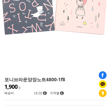
포니브라운양장노트4800-1f8
1,900
원
배송비
(조건)
지역별