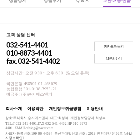
상품상세
상품후기
Q & A
교환·배송·반품
고객 상담 센터
032-541-4401
카카오톡 문의
010-8873-4401
1:1문의하기
fax. 032-541-4402
상담시간 : 오전 9:30 ~ 오후 6:30 (일요일 휴무)
국민은행 430501-01-463679
농협은행 301-0138-7953-21
예금주 : (주)승지에스앤피
회사소개
이용약관
개인정보취급방침
이용안내
상호:주식회사 승지에스앤피 대표:최성복 개인정보담당자:최성복
TEL:T.032-541-4401,FAX 032-541-4402,HP 010-8873-
4401 EMAIL:chshg@naver.com
사업자 등록번호:109-86-44594 통신판매업신고번호 : 2019-인천계양-0456호
[사업
자정보확인]