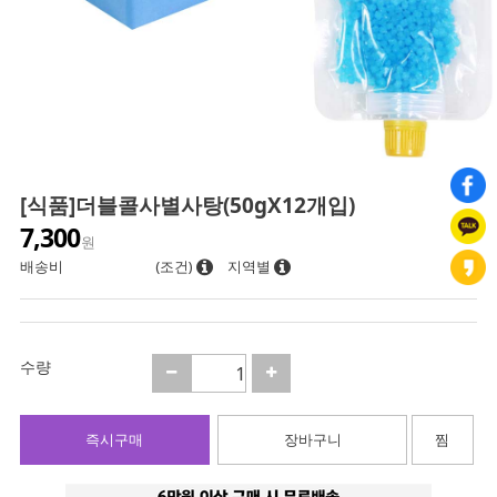
[식품]더블콜사별사탕(50gX12개입)
7,300
원
배송비
(조건)
지역별
수량
즉시구매
장바구니
찜