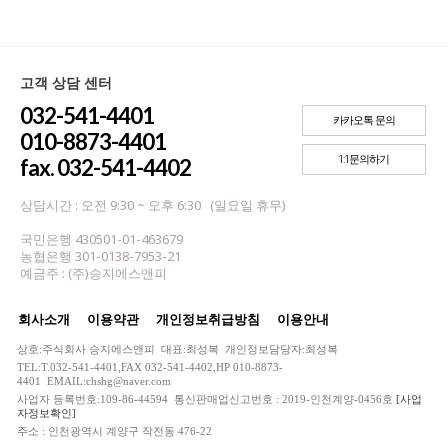
고객 상담 센터
032-541-4401
카카오톡 문의
010-8873-4401
1:1문의하기
fax. 032-541-4402
상담시간 : 오전 9:30 ~ 오후 6:30 (일요일 휴무)
국민은행 430501-01-463679
농협은행 301-0138-7953-21
예금주 : (주)승지에스앤피
회사소개
이용약관
개인정보취급방침
이용안내
상호:주식회사 승지에스앤피 대표:최성복 개인정보담당자:최성복
TEL:T.032-541-4401,FAX 032-541-4402,HP 010-8873-
4401 EMAIL:chshg@naver.com
사업자 등록번호:109-86-44594 통신판매업신고번호 : 2019-인천계양-0456호
[사업
자정보확인]
주소 : 인천광역시 계양구 작전동 476-22