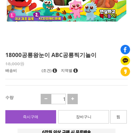
18000공룡왕눈이 ABC공룡찍기놀이
18,000원
배송비
(조건)
지역별
수량
즉시구매
장바구니
찜