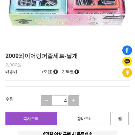
2000와이어링퍼즐세트-낱개
2,000원
배송비
(조건)
지역별
수량
즉시구매
장바구니
찜