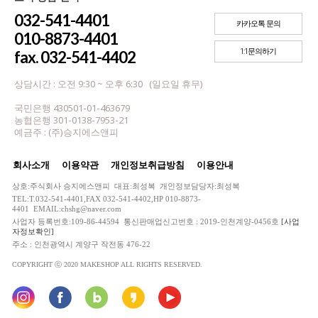
032-541-4401
카카오톡 문의
010-8873-4401
1:1문의하기
fax. 032-541-4402
상담시간 : 오전 9:30 ~ 오후 6:30 (일요일 휴무)
국민은행 430501-01-463679
농협은행 301-0138-7953-21
예금주 : (주)승지에스앤피
회사소개
이용약관
개인정보취급방침
이용안내
상호:주식회사 승지에스앤피 대표:최성복 개인정보담당자:최성복
TEL:T.032-541-4401,FAX 032-541-4402,HP 010-8873-
4401 EMAIL:chshg@naver.com
사업자 등록번호:109-86-44594 통신판매업신고번호 : 2019-인천계양-0456호
[사업
자정보확인]
주소 : 인천광역시 계양구 작전동 476-22
COPYRIGHT ⓒ 2020 MAKESHOP ALL RIGHTS RESERVED.