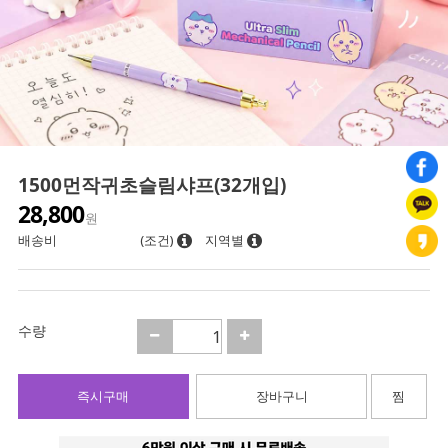
1500먼작귀초슬림샤프(32개입)
28,800
원
배송비
(조건)
지역별
수량
즉시구매
장바구니
찜