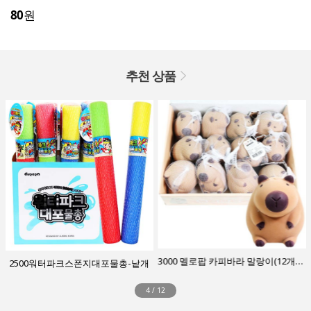
80
원
추천 상품
3000 멜로팝 카피바라 말랑이(12개입)-갈색박스
2500워터파크스폰지대포물총-낱개
4
/
12