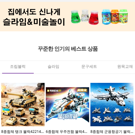
꾸준한 인기의 베스트 상품
조립블럭
슬라임
문구세트
원목교재
8종합체 탱크 블럭42214(8개입)
6종합체 우주전함 블럭41113(6개입)
8종합체 군용항공기 블럭42212(8개입)