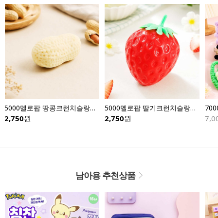
5000멜로팝 땅콩크런치슬랑이-낱개
5000멜로팝 딸기크런치슬랑이-낱개
70
2,750
원
2,750
원
7,0
남아용 추천상품