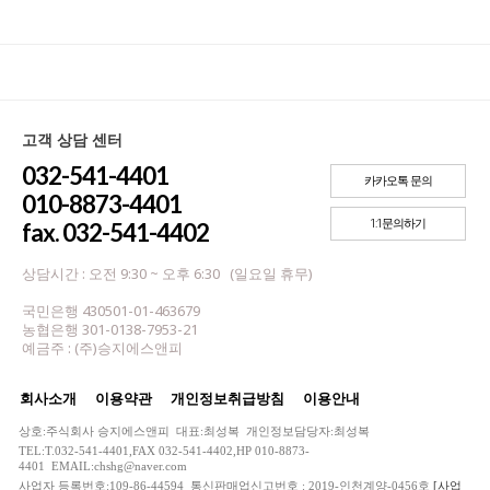
고객 상담 센터
032-541-4401
카카오톡 문의
010-8873-4401
1:1문의하기
fax. 032-541-4402
상담시간 : 오전 9:30 ~ 오후 6:30 (일요일 휴무)
국민은행 430501-01-463679
농협은행 301-0138-7953-21
예금주 : (주)승지에스앤피
회사소개
이용약관
개인정보취급방침
이용안내
상호:주식회사 승지에스앤피 대표:최성복 개인정보담당자:최성복
TEL:T.032-541-4401,FAX 032-541-4402,HP 010-8873-
4401 EMAIL:chshg@naver.com
사업자 등록번호:109-86-44594 통신판매업신고번호 : 2019-인천계양-0456호
[사업