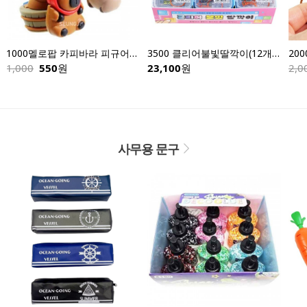
1000멜로팝 카피바라 피규어키링-낱개
3500 클리어불빛딸깍이(12개입)
1,000
550
원
23,100
원
2,0
사무용 문구