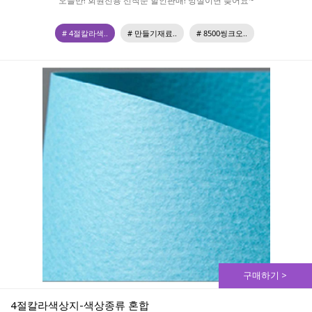
오늘만! 회원전용 선착순 할인판매! 망설이면 늦어요~
# 4절칼라색..
# 만들기재료..
# 8500씽크오..
구매하기 >
4절칼라색상지-색상종류 혼합 