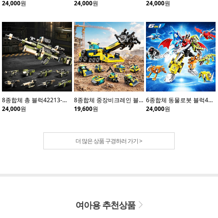
24,000
원
24,000
원
24,000
원
8종합체 총 블럭42213-카키(8개입)
8종합체 중장비크레인 블럭42210(8개입)
6종합체 동물로봇 블럭41114(6개입)
24,000
원
19,600
원
24,000
원
더 많은 상품 구경하러 가기 >
여아용 추천상품