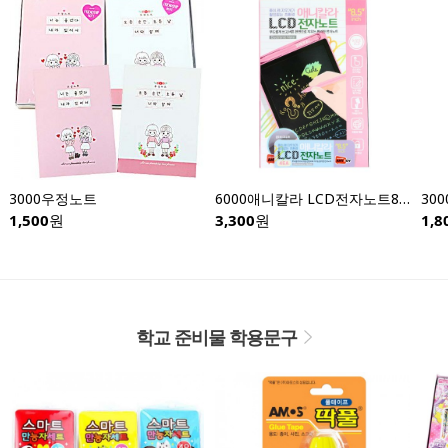
3000우정노트
6000애니칼라 LCD전자노트8.5인치-낱개
1,500
원
3,300
원
1,8
학교 준비물 학용문구