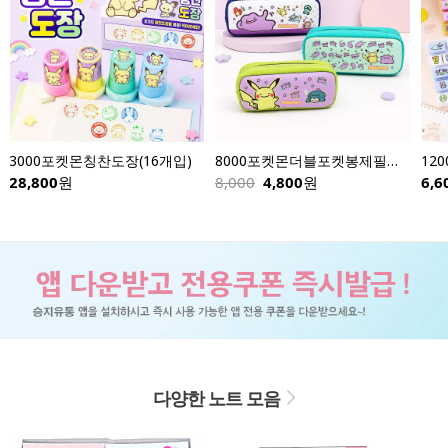
3000포켓몬칭찬도장(16개입)
8000포켓몬더블포켓봉제필통-낱개
28,800
원
8,000
4,800
원
6,6
다양한 노트 모음