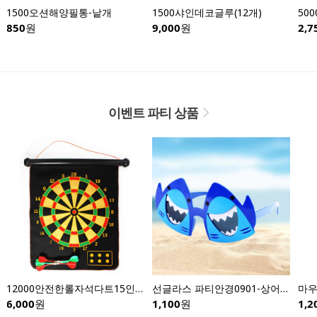
1500오션해양필통-낱개
1500샤인데코글루(12개)
850
원
9,000
원
2,7
이벤트 파티 상품
12000안전한롤자석다트15인치
선글라스 파티안경0901-상어안경
6,000
원
1,100
원
1,2