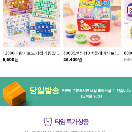
12000대왕키보드키캡키링딸깍이-낱개(이미지다양)
6000말랑냥10색클레이세트(8개입)
6,600
원
26,400
원
8,0
타임 특가 상품