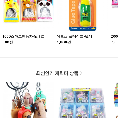
1000스마트만능자4p세트
아모스 풀테이프-낱개
500
원
1,800
원
2,0
최신인기 캐릭터 상품