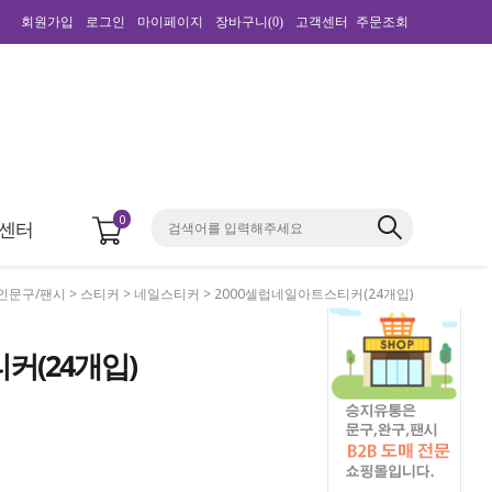
회원가입
로그인
마이페이지
장바구니(
0
)
고객센터
주문조회
0
센터
인문구/팬시
>
스티커
>
네일스티커
> 2000셀럽네일아트스티커(24개입)
커(24개입)