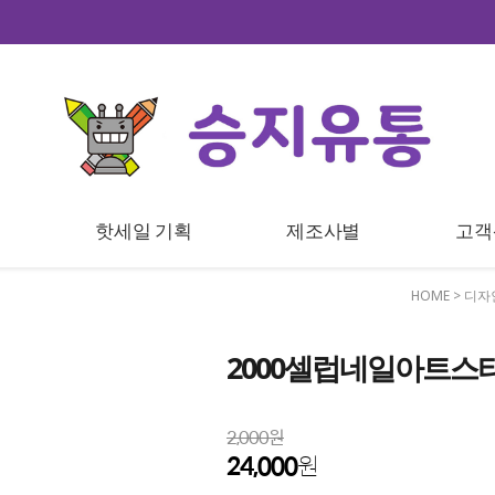
트
핫세일 기획
제조사별
고객
HOME
>
디자
2000셀럽네일아트스티
2,000원
24,000
원