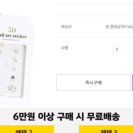
배송비
총 결제금액이 60
수량
즉시구매