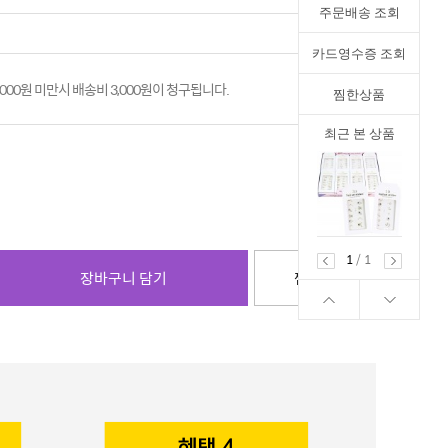
주문배송 조회
카드영수증 조회
,000원 미만시 배송비 3,000원이 청구됩니다.
찜한상품
최근 본 상품
1
/
1
장바구니 담기
찜하기