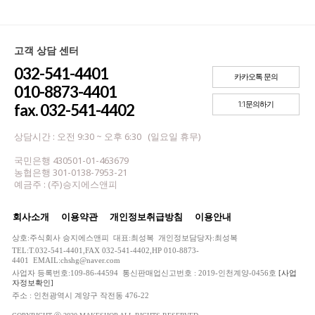
고객 상담 센터
032-541-4401
카카오톡 문의
010-8873-4401
1:1문의하기
fax. 032-541-4402
상담시간 : 오전 9:30 ~ 오후 6:30 (일요일 휴무)
국민은행 430501-01-463679
농협은행 301-0138-7953-21
예금주 : (주)승지에스앤피
회사소개
이용약관
개인정보취급방침
이용안내
상호:주식회사 승지에스앤피 대표:최성복 개인정보담당자:최성복
TEL:T.032-541-4401,FAX 032-541-4402,HP 010-8873-
4401 EMAIL:chshg@naver.com
사업자 등록번호:109-86-44594 통신판매업신고번호 : 2019-인천계양-0456호
[사업
자정보확인]
주소 : 인천광역시 계양구 작전동 476-22