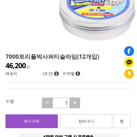
7000트리플박사퍼티슬라임(12개입)
46,200
원
배송비
(조건)
지역별
수량
즉시구매
장바구니
찜