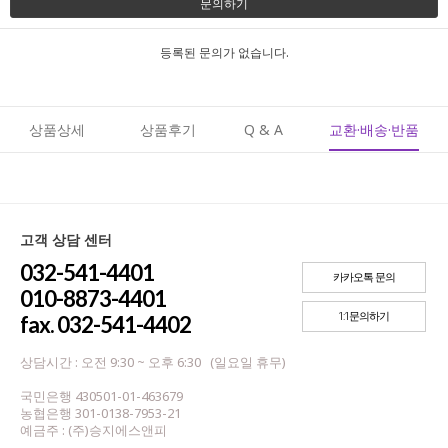
문의하기
등록된 문의가 없습니다.
상품상세
상품후기
Q & A
교환·배송·반품
고객 상담 센터
032-541-4401
카카오톡 문의
010-8873-4401
1:1문의하기
fax. 032-541-4402
상담시간 : 오전 9:30 ~ 오후 6:30 (일요일 휴무)
국민은행 430501-01-463679
농협은행 301-0138-7953-21
예금주 : (주)승지에스앤피