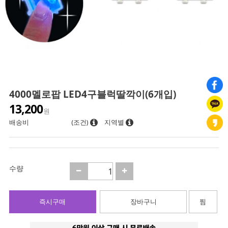
4000멜로팝 LED4구블럭딸깍이(6개입)
13,200
원
배송비
(조건)
지역별
수량
즉시구매
장바구니
찜