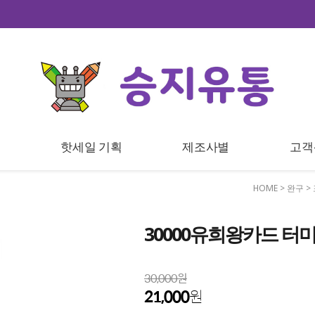
트
핫세일 기획
제조사별
고객
HOME
>
완구
>
30000유희왕카드 터
30,000원
21,000
원