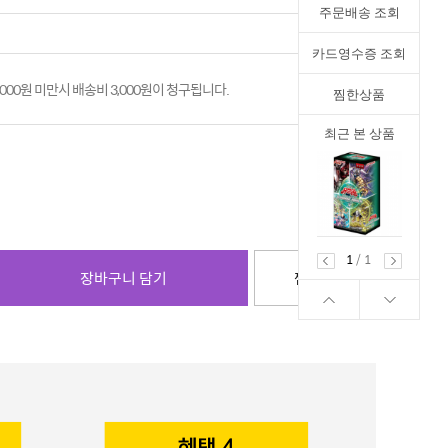
주문배송 조회
카드영수증 조회
,000원 미만시 배송비 3,000원이 청구됩니다.
찜한상품
최근 본 상품
1
/
1
장바구니 담기
찜하기