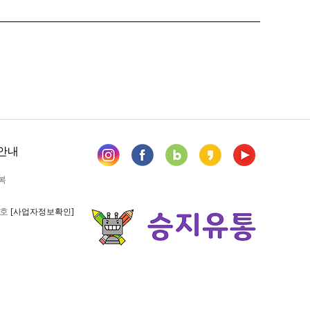
안내
복
6호
[사업자정보확인]