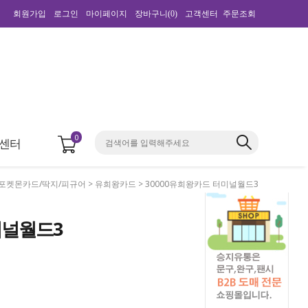
회원가입
로그인
마이페이지
장바구니(
0
)
고객센터
주문조회
0
센터
포켓몬카드/딱지/피규어
>
유희왕카드
> 30000유희왕카드 터미널월드3
미널월드3