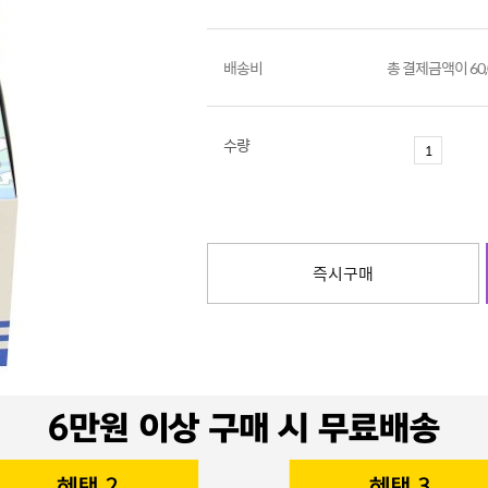
배송비
총 결제금액이 60
수량
즉시구매