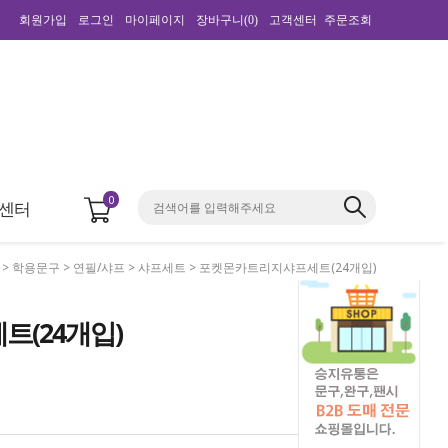
회원가입
로그인
마이페이지
장바구니(
0
)
고객센터
주문조회
0
센터
>
학용문구
>
연필/샤프
>
샤프세트
> 포켓몬카트리지샤프세트(24개입)
(24개입)