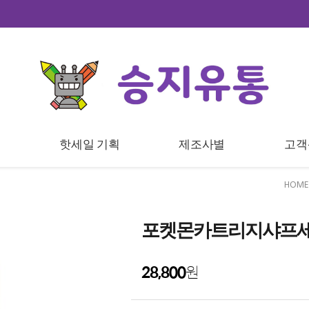
트
핫세일 기획
제조사별
고객
HOME
포켓몬카트리지샤프세트
28,800
원