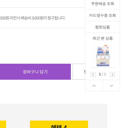
주문배송 조회
카드영수증 조회
,000원 미만시 배송비 3,000원이 청구됩니다.
찜한상품
최근 본 상품
장바구니 담기
찜하기
1
/
1