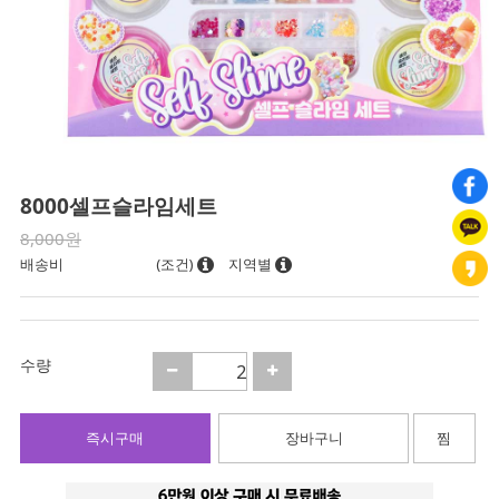
8000셀프슬라임세트
8,000원
배송비
(조건)
지역별
수량
즉시구매
장바구니
찜