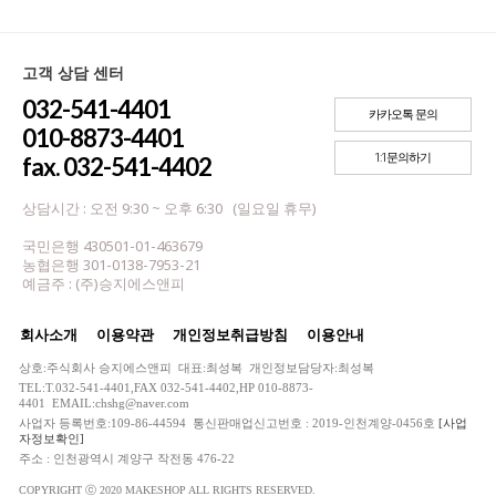
고객 상담 센터
032-541-4401
카카오톡 문의
010-8873-4401
1:1문의하기
fax. 032-541-4402
상담시간 : 오전 9:30 ~ 오후 6:30 (일요일 휴무)
국민은행 430501-01-463679
농협은행 301-0138-7953-21
예금주 : (주)승지에스앤피
회사소개
이용약관
개인정보취급방침
이용안내
상호:주식회사 승지에스앤피 대표:최성복 개인정보담당자:최성복
TEL:T.032-541-4401,FAX 032-541-4402,HP 010-8873-
4401 EMAIL:chshg@naver.com
사업자 등록번호:109-86-44594 통신판매업신고번호 : 2019-인천계양-0456호
[사업
자정보확인]
주소 : 인천광역시 계양구 작전동 476-22
COPYRIGHT ⓒ 2020 MAKESHOP ALL RIGHTS RESERVED.