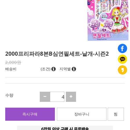
2000프리파라8본B심연필세트-낱개-시즌2
2,000원
배송비
(조건)
지역별
수량
즉시구매
장바구니
찜