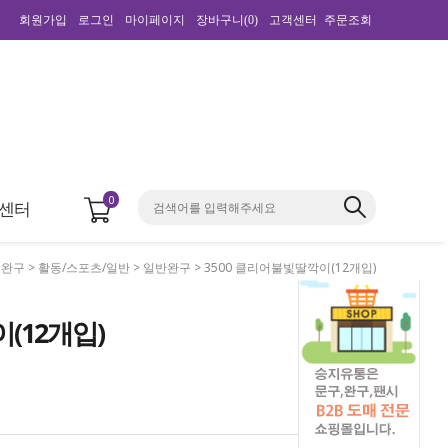
회원가입
로그인
마이페이지
장바구니(
0
)
고객센터
주문조회
0
센터
>
완구
>
활동/스포츠/일반
>
일반완구
> 3500 클리어불빛딸깍이(12개입)
(12개입)