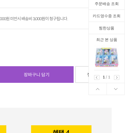
주문배송 조회
카드영수증 조회
,000원 미만시 배송비 3,000원이 청구됩니다.
찜한상품
최근 본 상품
장바구니 담기
찜하기
1
/
1