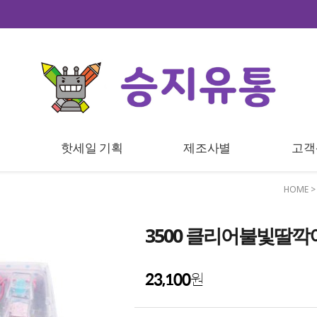
트
핫세일 기획
제조사별
고객
HOME
3500 클리어불빛딸깍이
23,100
원